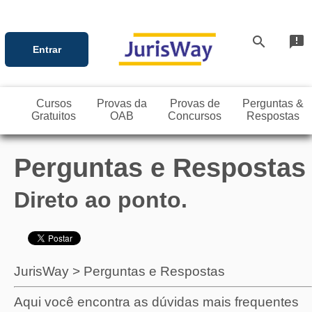
search
announcement
Entrar
Cursos
Provas da
Provas de
Perguntas &
Gratuitos
OAB
Concursos
Respostas
Perguntas e Respostas
Direto ao ponto.
JurisWay
>
Perguntas e Respostas
Aqui você encontra as dúvidas mais frequentes