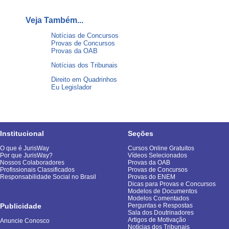
Veja Também...
Notícias de Concursos
Provas de Concursos
Provas da OAB
Notícias dos Tribunais
Direito em Quadrinhos
Eu Legislador
Institucional
Seções
O que é JurisWay
Cursos Online Gratuitos
Por que JurisWay?
Vídeos Selecionados
Nossos Colaboradores
Provas da OAB
Profissionais Classificados
Provas de Concursos
Responsabilidade Social no Brasil
Provas do ENEM
Dicas para Provas e Concursos
Modelos de Documentos
Modelos Comentados
Publicidade
Perguntas e Respostas
Sala dos Doutrinadores
Artigos de Motivação
Anuncie Conosco
Notícias dos Tribunais