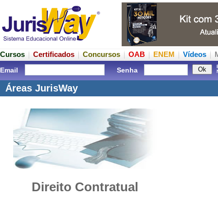
Cursos
Certificados
Concursos
OAB
ENEM
Vídeos
Email
Senha
Áreas JurisWay
Direito Contratual