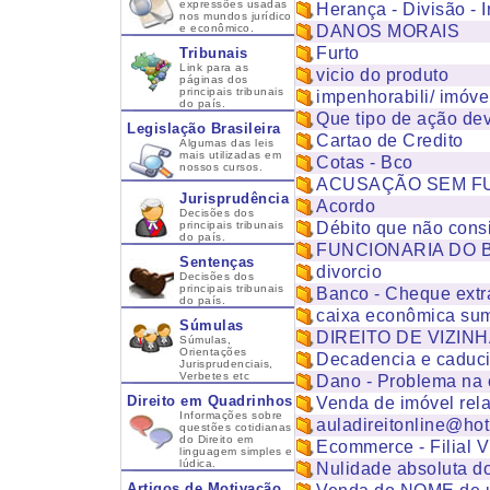
expressões usadas
Herança - Divisão - I
nos mundos jurídico
e econômico.
DANOS MORAIS
Furto
Tribunais
Link para as
vicio do produto
páginas dos
principais tribunais
impenhorabili/ imóvel
do país.
Que tipo de ação dev
Legislação Brasileira
Cartao de Credito
Algumas das leis
mais utilizadas em
Cotas - Bco
nossos cursos.
ACUSAÇÃO SEM 
Jurisprudência
Acordo
Decisões dos
principais tribunais
Débito que não cons
do país.
FUNCIONARIA DO 
Sentenças
divorcio
Decisões dos
principais tribunais
Banco - Cheque extr
do país.
caixa econômica sum
Súmulas
DIREITO DE VIZIN
Súmulas,
Orientações
Decadencia e caduc
Jurisprudenciais,
Verbetes etc
Dano - Problema na 
Direito em Quadrinhos
Venda de imóvel rel
Informações sobre
auladireitonline@ho
questões cotidianas
do Direito em
Ecommerce - Filial Vi
linguagem simples e
lúdica.
Nulidade absoluta do
Artigos de Motivação