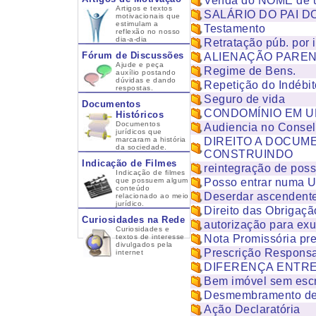
Venda do NOME de u
Artigos e textos
SALÁRIO DO PAI D
motivacionais que
estimulam a
Testamento
reflexão no nosso
dia-a-dia
Retratação púb. por 
Fórum de Discussões
ALIENAÇÃO PARE
Ajude e peça
Regime de Bens.
auxílio postando
dúvidas e dando
Repetição do Indébit
respostas.
Seguro de vida
Documentos
CONDOMÍNIO EM U
Históricos
Documentos
Audiencia no Consel
jurídicos que
marcaram a história
DIREITO A DOCUM
da sociedade.
CONSTRUINDO
Indicação de Filmes
reintegração de pos
Indicação de filmes
que possuem algum
Posso entrar numa U
conteúdo
Deserdar ascendentes
relacionado ao meio
jurídico.
Direito das Obrigaçã
Curiosidades na Rede
autorização para ex
Curiosidades e
textos de interesse
Nota Promissória pre
divulgados pela
Prescrição Responsab
internet
DIFERENÇA ENTRE
Bem imóvel sem escr
Desmembramento de
Ação Declaratória