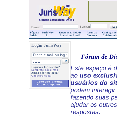
Senha:
Email:
Página
JurisWay
Responsabilidade
Anuncie
Conheça no
Inicial
é...
Social no Brasil
Conosco
Colaborado
Login JurisWay
Fórum de Di
Este espaço é d
Esqueceu login/senha?
Lembrete por e-mail
Ainda não tem login?
ao
uso exclusi
Cadastre-se já!
usuários do si
Conteúdo gratuito.
Cadastro opcional.
podem interagir 
fazendo suas p
ajudar os outro
respostas.