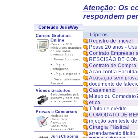
Atenção
: Os c
respondem per
Conteúdo JurisWay
Tópicos
Cursos Gratuitos
Online
Registro de Imovel
Cerca de 800
Posse 20 anos - Usu
minicursos gratuitos
on-line sobre
Contrato Emprestar 
diversas áreas:
-
RESCISÃO DE CON
Temas Jurídicos,
-
Contrato de Compra 
Língua
Portuguesa,
Açao contra Faculda
-
Língua Inglesa
e
Acusação sem prova
-
Desenvolvimento
documento de faleci
Pessoal
Casamento
Vídeos Gratuitos
Selecionados pelo
Mútuo ou Comodato
JurisWay para seu
aperfeiçoamento
etica
Título de crédito
Provas e Concursos
COMODATO DE BE
Notícias de
Concursos
injeção sem teste de
Provas de
Concursos
Cirurgia Plástica!
Provas da OAB
arrendamento ilícito
JurisClipping