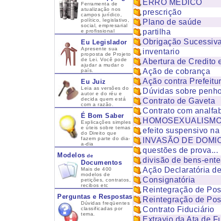
ERRO MÉDICO
Ferramenta de
atualização nos
prescrição
campos jurídico,
político, legislativo,
Plano de saúde
social, empresarial
partilha
e profissional
Obrigação Sucessiv
Eu Legislador
Apresente sua
inventario
proposta de Projeto
de Lei. Você pode
Abertura de Credito
ajudar a mudar o
Ação de cobrança
país.
Ação contra Prefeitu
Eu Juiz
Leia as versões do
Dúvidas sobre penh
autor e do réu e
decida quem está
Contrato de Gaveta
com a razão.
Contrato com analfa
É Bom Saber
HOMOSEXUALISM
Explicações simples
e úteis sobre temas
efeito suspensivo na
do Direito que
fazem parte do dia-
INVASÃO DE DOMI
a-dia
questões de prova...
Modelos
de
divisão de bens-en
Documentos
Ação Declaratória d
Mais de 400
modelos de
Consignatória
petições, contratos,
recibos etc
Reintegração de Po
Perguntas e Respostas
Reintegração de Pos
Dúvidas freqüentes
Contrato Fiduciário
classificadas por
tema.
Extravio da Ata de 