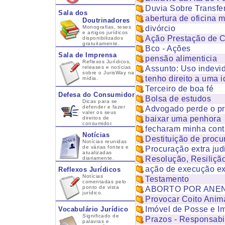
Duvia Sobre Transfer
Sala dos
abertura de oficina 
Doutrinadores
Monografias, teses
divórcio
e artigos jurídicos
Ação Prestação de 
disponibilizados
gratuitamente.
Bco - Ações
Sala de Imprensa
pensão alimenticia
Reflexos Jurídicos,
releases e notícias
Assunto: Uso indevi
sobre o JurisWay na
tenho direito a uma 
mídia.
Terceiro de boa fé
Defesa do Consumidor
Bolsa de estudos
Dicas para se
defender e fazer
Advogado perde o p
valer os seus
baixar uma penhora
direitos de
consumidor.
fecharam minha cont
Notícias
Destituição de procu
Notícias reunidas
de várias fontes e
Procuração extra judi
atualizadas
Resolução, Resiliçã
diariamente.
ação de execução ext
Reflexos Jurídicos
Notícias
Testamento
comentadas pelo
ponto de vista
ABORTO POR ANE
jurídico.
Provocar Coito Anim
Imóvel de Posse e I
Vocabulário Jurídico
Significado de
Prazos - Responsabi
palavras e