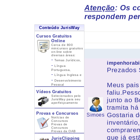
Atenção
: Os c
respondem per
Conteúdo JurisWay
Cursos Gratuitos
Online
Cerca de 800
minicursos gratuitos
on-line sobre
diversas áreas:
-
Temas Jurídicos,
impenhorabil
-
Língua
Prezados S
Portuguesa,
-
Língua Inglesa
e
-
Desenvolvimento
Meus pais
Pessoal
faliu.Pess
Vídeos Gratuitos
Selecionados pelo
junto ao B
JurisWay para seu
aperfeiçoamento
tramita há
Provas e Concursos
Gostaria d
Simoes
Notícias de
inventário
Concursos
Provas de
Concursos
comprarem
Provas da OAB
que já es
JurisClipping