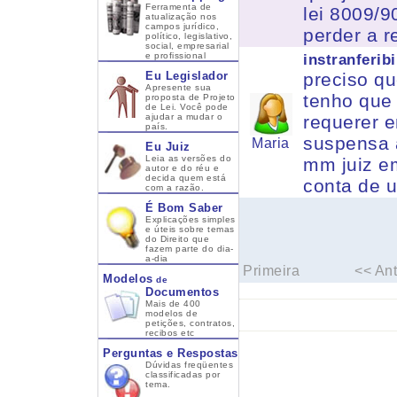
Ferramenta de
lei 8009/
atualização nos
campos jurídico,
perder a r
político, legislativo,
social, empresarial
e profissional
instranferib
Eu Legislador
preciso q
Apresente sua
tenho que 
proposta de Projeto
de Lei. Você pode
ajudar a mudar o
requerer 
país.
suspensa a
Maria
Eu Juiz
Leia as versões do
mm juiz e
autor e do réu e
decida quem está
conta de 
com a razão.
É Bom Saber
Explicações simples
e úteis sobre temas
do Direito que
fazem parte do dia-
a-dia
Primeira
<< Ant
Modelos
de
Documentos
Mais de 400
modelos de
petições, contratos,
recibos etc
Perguntas e Respostas
Dúvidas freqüentes
classificadas por
tema.