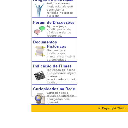
Artigos e textos
motivacionais que
estimulam a
reflexão no nosso
dia-a-dia
Fórum de Discussões
Ajude e peça
auxílio postando
dúvidas e dando
respostas.
Documentos
Históricos
Documentos
jurídicos que
marcaram a história
da sociedade.
Indicação de Filmes
Indicação de filmes
que possuem algum
conteúdo
relacionado ao meio
jurídico.
Curiosidades na Rede
Curiosidades e
textos de interesse
divulgados pela
internet
© Copyright 2026 Ju