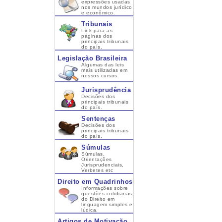
expressões usadas
nos mundos jurídico
e econômico.
Tribunais
Link para as
páginas dos
principais tribunais
do país.
Legislação Brasileira
Algumas das leis
mais utilizadas em
nossos cursos.
Jurisprudência
Decisões dos
principais tribunais
do país.
Sentenças
Decisões dos
principais tribunais
do país.
Súmulas
Súmulas,
Orientações
Jurisprudenciais,
Verbetes etc
Direito em Quadrinhos
Informações sobre
questões cotidianas
do Direito em
linguagem simples e
lúdica.
Artigos de Motivação