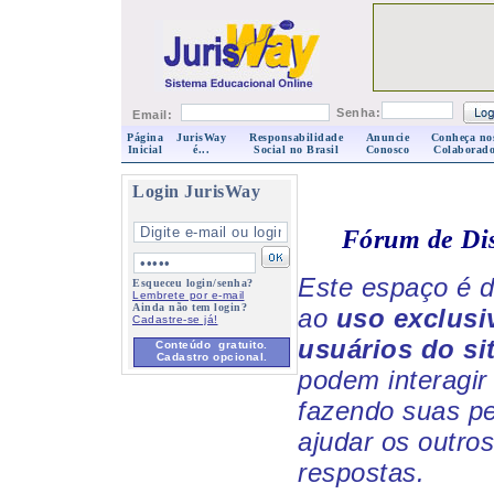
Senha:
Email:
Página
JurisWay
Responsabilidade
Anuncie
Conheça no
Inicial
é...
Social no Brasil
Conosco
Colaborado
Login JurisWay
Fórum de Di
Este espaço é d
Esqueceu login/senha?
Lembrete por e-mail
Ainda não tem login?
ao
uso exclusi
Cadastre-se já!
usuários do si
Conteúdo gratuito.
Cadastro opcional.
podem interagir 
fazendo suas p
ajudar os outro
respostas.