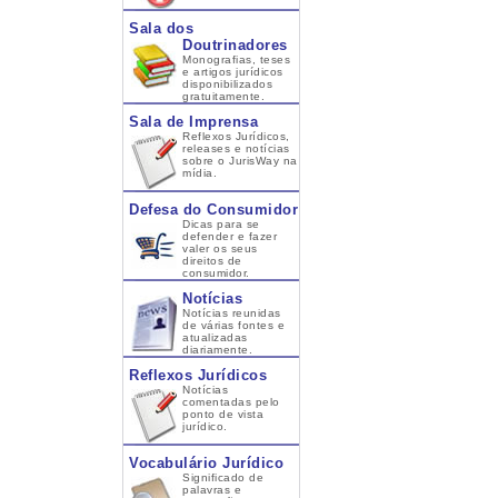
Sala dos
Doutrinadores
Monografias, teses
e artigos jurídicos
disponibilizados
gratuitamente.
Sala de Imprensa
Reflexos Jurídicos,
releases e notícias
sobre o JurisWay na
mídia.
Defesa do Consumidor
Dicas para se
defender e fazer
valer os seus
direitos de
consumidor.
Notícias
Notícias reunidas
de várias fontes e
atualizadas
diariamente.
Reflexos Jurídicos
Notícias
comentadas pelo
ponto de vista
jurídico.
Vocabulário Jurídico
Significado de
palavras e