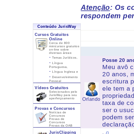
Atenção
: Os c
respondem per
Conteúdo JurisWay
Cursos Gratuitos
Online
Cerca de 800
minicursos gratuitos
on-line sobre
diversas áreas:
-
Temas Jurídicos,
Posse 20 an
-
Língua
Meu avô c
Portuguesa,
-
Língua Inglesa
e
20 anos, 
-
Desenvolvimento
escritura 
Pessoal
ele tem a 
Vídeos Gratuitos
Selecionados pelo
proprieda
JurisWay para seu
aperfeiçoamento
Orlando
taxa de c
Provas e Concursos
ser o usuc
Notícias de
podem ser 
Concursos
Provas de
Concursos
declaraçã
Provas da OAB
.
JurisClipping
()