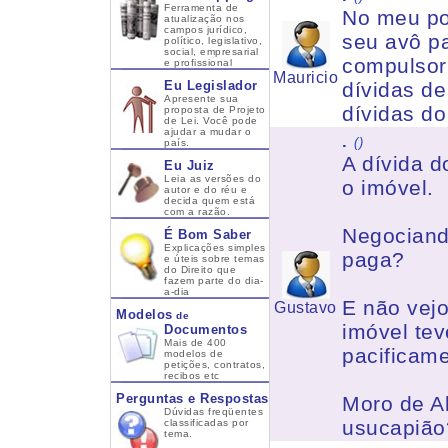
Ferramenta de
No meu pon
atualização nos
campos jurídico,
seu avô p
político, legislativo,
social, empresarial
compulsor
e profissional
Mauricio
Eu Legislador
dívidas d
Apresente sua
dívidas do
proposta de Projeto
de Lei. Você pode
ajudar a mudar o
.
()
país.
A dívida 
Eu Juiz
Leia as versões do
o imóvel.
autor e do réu e
decida quem está
com a razão.
Negociand
É Bom Saber
Explicações simples
paga?
e úteis sobre temas
do Direito que
fazem parte do dia-
a-dia
E não vejo
Gustavo
Modelos
de
imóvel te
Documentos
Mais de 400
pacificame
modelos de
petições, contratos,
recibos etc
Perguntas e Respostas
Moro de Al
Dúvidas freqüentes
usucapião
classificadas por
tema.