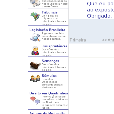
expressões usadas
Que eu po
nos mundos jurídico
e econômico.
ao expost
Tribunais
Obrigado.
Link para as
páginas dos
principais tribunais
do país.
Legislação Brasileira
Algumas das leis
mais utilizadas em
nossos cursos.
Primeira
<< Ant
Jurisprudência
Decisões dos
principais tribunais
do país.
Sentenças
Decisões dos
principais tribunais
do país.
Súmulas
Súmulas,
Orientações
Jurisprudenciais,
Verbetes etc
Direito em Quadrinhos
Informações sobre
questões cotidianas
do Direito em
linguagem simples e
lúdica.
Artigos de Motivação