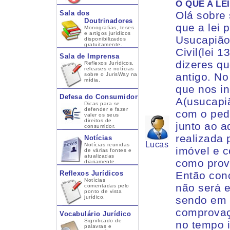
O QUE A LE
Sala dos
Olá sobre
Doutrinadores
que a lei 
Monografias, teses
e artigos jurídicos
Usucapião
disponibilizados
gratuitamente.
Civil(lei 
Sala de Imprensa
dizeres qu
Reflexos Jurídicos,
releases e notícias
antigo. N
sobre o JurisWay na
mídia.
que nos in
Defesa do Consumidor
A(usucapiã
Dicas para se
defender e fazer
com o pedi
valer os seus
direitos de
junto ao a
consumidor.
realizada 
Notícias
Lucas
Notícias reunidas
imóvel e c
de várias fontes e
atualizadas
como prov
diariamente.
Reflexos Jurídicos
Então conc
Notícias
não será 
comentadas pelo
ponto de vista
jurídico.
sendo em d
comprovaç
Vocabulário Jurídico
Significado de
no tempo 
palavras e