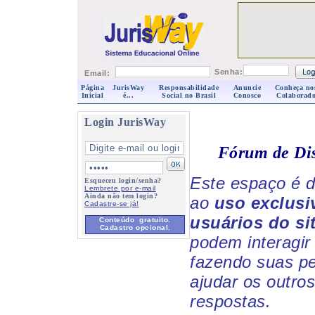
Senha:
Email:
Página
JurisWay
Responsabilidade
Anuncie
Conheça no
Inicial
é...
Social no Brasil
Conosco
Colaborado
Login JurisWay
Fórum de Di
Este espaço é d
Esqueceu login/senha?
Lembrete por e-mail
Ainda não tem login?
ao
uso exclusi
Cadastre-se já!
usuários do si
Conteúdo gratuito.
Cadastro opcional.
podem interagir 
fazendo suas p
ajudar os outro
respostas.