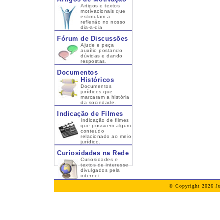
Artigos e textos
motivacionais que
estimulam a
reflexão no nosso
dia-a-dia
Fórum de Discussões
Ajude e peça
auxílio postando
dúvidas e dando
respostas.
Documentos
Históricos
Documentos
jurídicos que
marcaram a história
da sociedade.
Indicação de Filmes
Indicação de filmes
que possuem algum
conteúdo
relacionado ao meio
jurídico.
Curiosidades na Rede
Curiosidades e
textos de interesse
divulgados pela
internet
© Copyright 2026 Ju