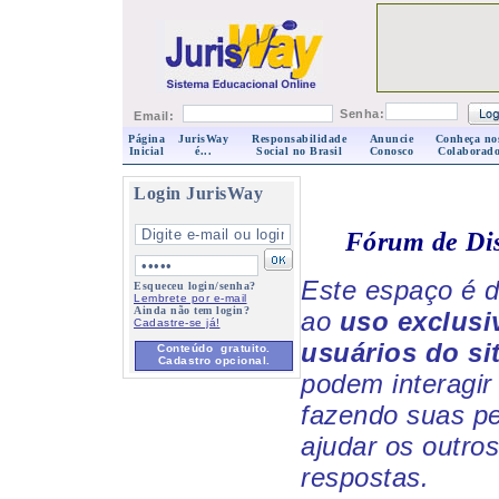
Senha:
Email:
Página
JurisWay
Responsabilidade
Anuncie
Conheça no
Inicial
é...
Social no Brasil
Conosco
Colaborado
Login JurisWay
Fórum de Di
Este espaço é d
Esqueceu login/senha?
Lembrete por e-mail
Ainda não tem login?
ao
uso exclusi
Cadastre-se já!
usuários do si
Conteúdo gratuito.
Cadastro opcional.
podem interagir 
fazendo suas p
ajudar os outro
respostas.