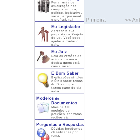
Ferramenta de
atualização nos
campos jurídico,
político, legislativo,
social, empresarial
Primeira
<< Ant
e profissional
Eu Legislador
Apresente sua
proposta de Projeto
de Lei. Você pode
ajudar a mudar o
país.
Eu Juiz
Leia as versões do
autor e do réu e
decida quem está
com a razão.
É Bom Saber
Explicações simples
e úteis sobre temas
do Direito que
fazem parte do dia-
a-dia
Modelos
de
Documentos
Mais de 400
modelos de
petições, contratos,
recibos etc
Perguntas e Respostas
Dúvidas freqüentes
classificadas por
tema.