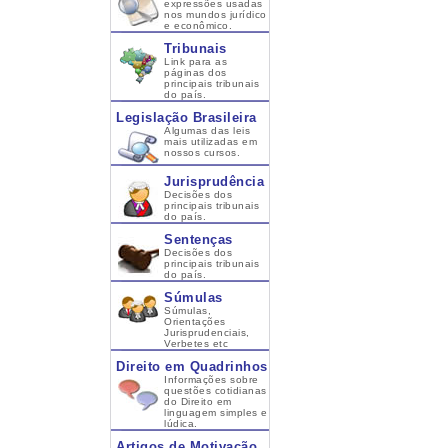
expressões usadas
nos mundos jurídico
e econômico.
Tribunais
Link para as
páginas dos
principais tribunais
do país.
Legislação Brasileira
Algumas das leis
mais utilizadas em
nossos cursos.
Jurisprudência
Decisões dos
principais tribunais
do país.
Sentenças
Decisões dos
principais tribunais
do país.
Súmulas
Súmulas,
Orientações
Jurisprudenciais,
Verbetes etc
Direito em Quadrinhos
Informações sobre
questões cotidianas
do Direito em
linguagem simples e
lúdica.
Artigos de Motivação