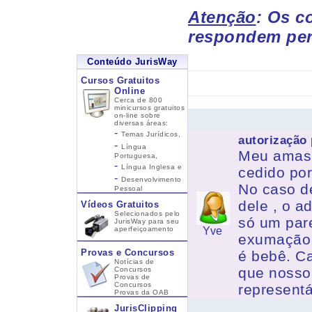
Atenção
: Os c
respondem per
Conteúdo JurisWay
Cursos Gratuitos
Online
Cerca de 800
minicursos gratuitos
on-line sobre
diversas áreas:
-
Temas Jurídicos,
autorização
-
Língua
Meu amasi
Portuguesa,
-
Língua Inglesa
e
cedido por
-
Desenvolvimento
No caso de
Pessoal
dele , o a
Vídeos Gratuitos
Selecionados pelo
só um pare
JurisWay para seu
aperfeiçoamento
Yve
exumação,
Provas e Concursos
é bebê. C
Notícias de
que nosso 
Concursos
Provas de
Concursos
representá
Provas da OAB
JurisClipping