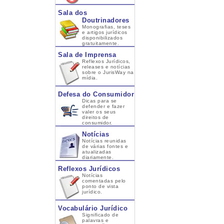
Sala dos
Doutrinadores
Monografias, teses
e artigos jurídicos
disponibilizados
gratuitamente.
Sala de Imprensa
Reflexos Jurídicos,
releases e notícias
sobre o JurisWay na
mídia.
Defesa do Consumidor
Dicas para se
defender e fazer
valer os seus
direitos de
consumidor.
Notícias
Notícias reunidas
de várias fontes e
atualizadas
diariamente.
Reflexos Jurídicos
Notícias
comentadas pelo
ponto de vista
jurídico.
Vocabulário Jurídico
Significado de
palavras e