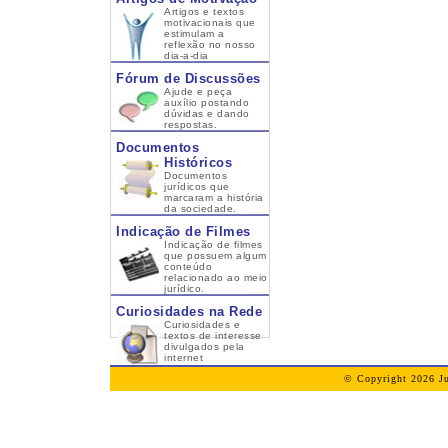
Artigos e textos
motivacionais que
estimulam a
reflexão no nosso
dia-a-dia
Fórum de Discussões
Ajude e peça
auxílio postando
dúvidas e dando
respostas.
Documentos
Históricos
Documentos
jurídicos que
marcaram a história
da sociedade.
Indicação de Filmes
Indicação de filmes
que possuem algum
conteúdo
relacionado ao meio
jurídico.
Curiosidades na Rede
Curiosidades e
textos de interesse
divulgados pela
internet
© Copyright 2026 Ju