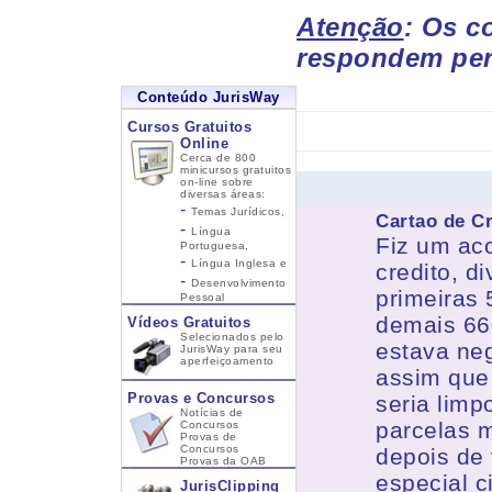
Atenção
: Os c
respondem per
Conteúdo JurisWay
Cursos Gratuitos
Online
Cerca de 800
minicursos gratuitos
on-line sobre
diversas áreas:
-
Temas Jurídicos,
Cartao de Cr
-
Língua
Fiz um ac
Portuguesa,
-
Língua Inglesa
e
credito, d
-
Desenvolvimento
primeiras 
Pessoal
demais 66
Vídeos Gratuitos
Selecionados pelo
estava ne
JurisWay para seu
aperfeiçoamento
assim que
Provas e Concursos
seria lim
Notícias de
parcelas 
Concursos
Provas de
Concursos
depois de 
Provas da OAB
especial c
JurisClipping