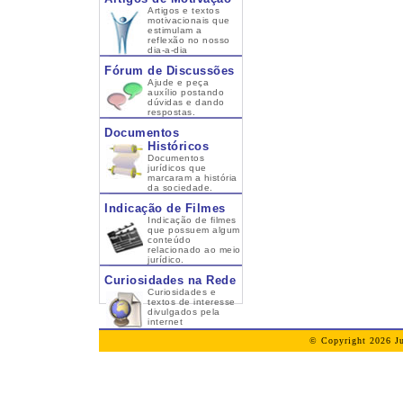
Artigos e textos
motivacionais que
estimulam a
reflexão no nosso
dia-a-dia
Fórum de Discussões
Ajude e peça
auxílio postando
dúvidas e dando
respostas.
Documentos
Históricos
Documentos
jurídicos que
marcaram a história
da sociedade.
Indicação de Filmes
Indicação de filmes
que possuem algum
conteúdo
relacionado ao meio
jurídico.
Curiosidades na Rede
Curiosidades e
textos de interesse
divulgados pela
internet
© Copyright 2026 Ju