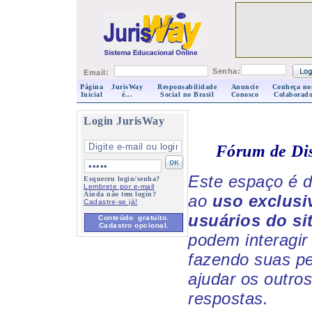
Senha:
Email:
Página
JurisWay
Responsabilidade
Anuncie
Conheça no
Inicial
é...
Social no Brasil
Conosco
Colaborado
Login JurisWay
Fórum de Di
Este espaço é d
Esqueceu login/senha?
Lembrete por e-mail
Ainda não tem login?
ao
uso exclusi
Cadastre-se já!
usuários do si
Conteúdo gratuito.
Cadastro opcional.
podem interagir 
fazendo suas p
ajudar os outro
respostas.