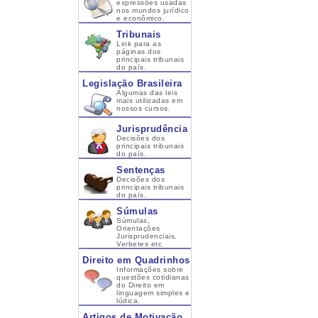
expressões usadas
nos mundos jurídico
e econômico.
Tribunais
Link para as
páginas dos
principais tribunais
do país.
Legislação Brasileira
Algumas das leis
mais utilizadas em
nossos cursos.
Jurisprudência
Decisões dos
principais tribunais
do país.
Sentenças
Decisões dos
principais tribunais
do país.
Súmulas
Súmulas,
Orientações
Jurisprudenciais,
Verbetes etc
Direito em Quadrinhos
Informações sobre
questões cotidianas
do Direito em
linguagem simples e
lúdica.
Artigos de Motivação