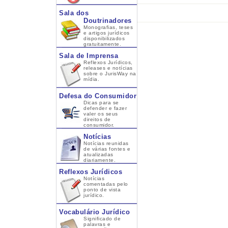
Sala dos
Doutrinadores
Monografias, teses
e artigos jurídicos
disponibilizados
gratuitamente.
Sala de Imprensa
Reflexos Jurídicos,
releases e notícias
sobre o JurisWay na
mídia.
Defesa do Consumidor
Dicas para se
defender e fazer
valer os seus
direitos de
consumidor.
Notícias
Notícias reunidas
de várias fontes e
atualizadas
diariamente.
Reflexos Jurídicos
Notícias
comentadas pelo
ponto de vista
jurídico.
Vocabulário Jurídico
Significado de
palavras e