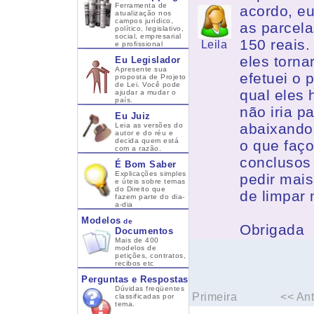
Ferramenta de
acordo, eu
atualização nos
campos jurídico,
as parcela
político, legislativo,
social, empresarial
150 reais.
Leila
e profissional
eles torn
Eu Legislador
Apresente sua
efetuei o 
proposta de Projeto
de Lei. Você pode
qual eles
ajudar a mudar o
país.
não iria p
Eu Juiz
abaixando 
Leia as versões do
autor e do réu e
decida quem está
o que faç
com a razão.
conclusos 
É Bom Saber
Explicações simples
pedir mais
e úteis sobre temas
do Direito que
de limpar
fazem parte do dia-
a-dia
Modelos
de
Obrigada
Documentos
Mais de 400
modelos de
petições, contratos,
recibos etc
Perguntas e Respostas
Dúvidas freqüentes
Primeira
<< Ant
classificadas por
tema.