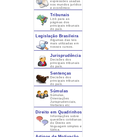
expressões usadas
nos mundos jurídico
e econômico.
Tribunais
Link para as
páginas dos
principais tribunais
do país.
Legislação Brasileira
Algumas das leis
mais utilizadas em
nossos cursos.
Jurisprudência
Decisões dos
principais tribunais
do país.
Sentenças
Decisões dos
principais tribunais
do país.
Súmulas
Súmulas,
Orientações
Jurisprudenciais,
Verbetes etc
Direito em Quadrinhos
Informações sobre
questões cotidianas
do Direito em
linguagem simples e
lúdica.
Artigos de Motivação