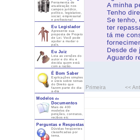
Ferramenta de
A minha pe
atualização nos
campos jurídico,
Tenho dire
político, legislativo,
social, empresarial
Se tenho,
e profissional
ter repass
Eu Legislador
Apresente sua
tá me con
proposta de Projeto
de Lei. Você pode
fornecime
ajudar a mudar o
país.
Desde de 
Eu Juiz
Aguardo r
Leia as versões do
autor e do réu e
decida quem está
com a razão.
É Bom Saber
Explicações simples
e úteis sobre temas
do Direito que
Primeira
<< Ant
fazem parte do dia-
a-dia
Modelos
de
Documentos
Mais de 400
modelos de
petições, contratos,
recibos etc
Perguntas e Respostas
Dúvidas freqüentes
classificadas por
tema.