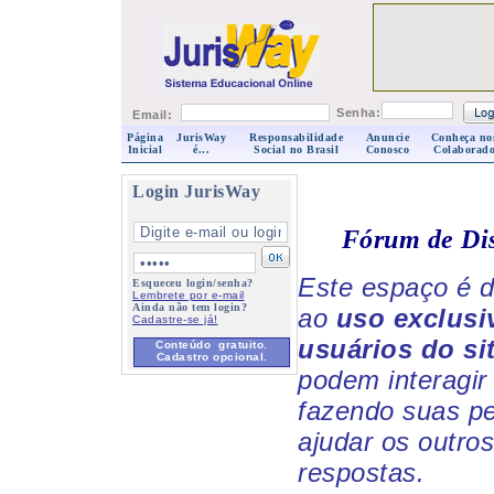
Senha:
Email:
Página
JurisWay
Responsabilidade
Anuncie
Conheça no
Inicial
é...
Social no Brasil
Conosco
Colaborado
Login JurisWay
Fórum de Di
Este espaço é d
Esqueceu login/senha?
Lembrete por e-mail
Ainda não tem login?
ao
uso exclusi
Cadastre-se já!
usuários do si
Conteúdo gratuito.
Cadastro opcional.
podem interagir 
fazendo suas p
ajudar os outro
respostas.