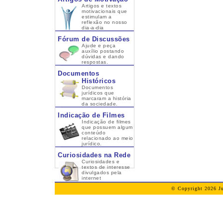
Artigos e textos
motivacionais que
estimulam a
reflexão no nosso
dia-a-dia
Fórum de Discussões
Ajude e peça
auxílio postando
dúvidas e dando
respostas.
Documentos
Históricos
Documentos
jurídicos que
marcaram a história
da sociedade.
Indicação de Filmes
Indicação de filmes
que possuem algum
conteúdo
relacionado ao meio
jurídico.
Curiosidades na Rede
Curiosidades e
textos de interesse
divulgados pela
internet
© Copyright 2026 Ju