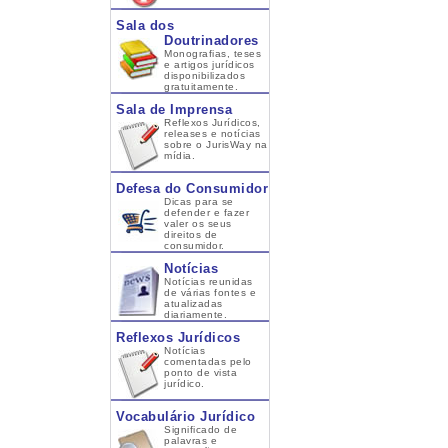
Sala dos
Doutrinadores
Monografias, teses
e artigos jurídicos
disponibilizados
gratuitamente.
Sala de Imprensa
Reflexos Jurídicos,
releases e notícias
sobre o JurisWay na
mídia.
Defesa do Consumidor
Dicas para se
defender e fazer
valer os seus
direitos de
consumidor.
Notícias
Notícias reunidas
de várias fontes e
atualizadas
diariamente.
Reflexos Jurídicos
Notícias
comentadas pelo
ponto de vista
jurídico.
Vocabulário Jurídico
Significado de
palavras e