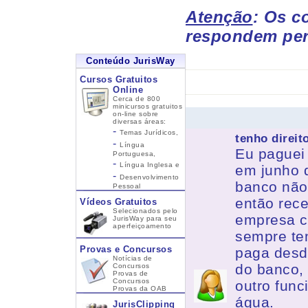
Atenção
: Os c
respondem per
Conteúdo JurisWay
Cursos Gratuitos
Online
Cerca de 800
minicursos gratuitos
on-line sobre
diversas áreas:
-
Temas Jurídicos,
tenho direit
-
Língua
Eu paguei
Portuguesa,
-
Língua Inglesa
e
em junho d
-
Desenvolvimento
banco não
Pessoal
então rece
Vídeos Gratuitos
Selecionados pelo
empresa c
JurisWay para seu
aperfeiçoamento
sempre ten
Provas e Concursos
paga desd
Notícias de
do banco,
Concursos
Provas de
Concursos
outro func
Provas da OAB
água.
JurisClipping