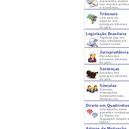
expressões usadas
nos mundos jurídic
e econômico.
Tribunais
Link para as
páginas dos
principais tribunais
do país.
Legislação Brasileira
Algumas das leis
mais utilizadas em
nossos cursos.
Jurisprudência
Decisões dos
principais tribunais
do país.
Sentenças
Decisões dos
principais tribunais
do país.
Súmulas
Súmulas,
Orientações
Jurisprudenciais,
Verbetes etc
Direito em Quadrinho
Informações sobre
questões cotidiana
do Direito em
linguagem simples 
lúdica.
Artigos de Motivação