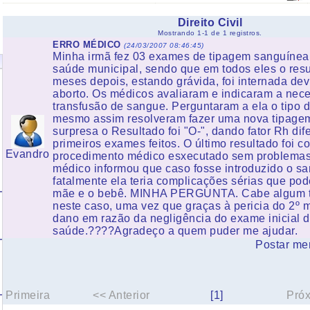
Direito Civil
Mostrando 1-1 de 1 registros.
ERRO MÉDICO
(24/03/2007 08:46:45)
Minha irmã fez 03 exames de tipagem sanguínea
saúde municipal, sendo que em todos eles o resul
meses depois, estando grávida, foi internada dev
aborto. Os médicos avaliaram e indicaram a nec
transfusão de sangue. Perguntaram a ela o tipo
mesmo assim resolveram fazer uma nova tipage
surpresa o Resultado foi "O-", dando fator Rh dif
primeiros exames feitos. O último resultado foi c
Evandro
procedimento médico esxecutado sem problemas.
médico informou que caso fosse introduzido o sa
fatalmente ela teria complicações sérias que pod
mãe e o bebê. MINHA PERGUNTA. Cabe algum ti
neste caso, uma vez que graças à pericia do 2º m
dano em razão da negligência do exame inicial d
saúde.????Agradeço a quem puder me ajudar.
Postar me
Primeira
<< Anterior
[1]
Pró