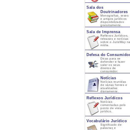
Sala dos
Doutrinadores
Monografias, teses
e artigos jurídicos
disponibilizados
gratuitamente.
Sala de Imprensa
Reflexos Jurídicos,
releases e notícias
sobre o JurisWay n
mídia.
Defesa do Consumido
Dicas para se
defender e fazer
valer os seus
direitos de
consumidor.
Notícias
Notícias reunidas
de várias fontes e
atualizadas
diariamente.
Reflexos Jurídicos
Notícias
comentadas pelo
ponto de vista
jurídico.
Vocabulário Jurídico
Significado de
palavras e