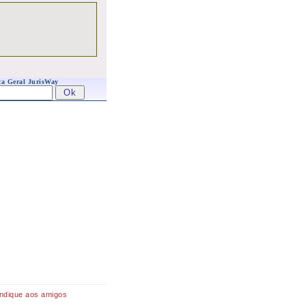
a Geral JurisWay
Indique aos amigos