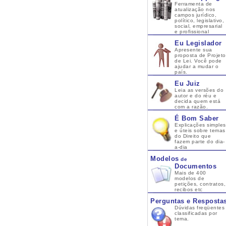
Ferramenta de
atualização nos
campos jurídico,
político, legislativo,
social, empresarial
e profissional
Eu Legislador
Apresente sua
proposta de Projeto
de Lei. Você pode
ajudar a mudar o
país.
Eu Juiz
Leia as versões do
autor e do réu e
decida quem está
com a razão.
É Bom Saber
Explicações simples
e úteis sobre temas
do Direito que
fazem parte do dia-
a-dia
Modelos
de
Documentos
Mais de 400
modelos de
petições, contratos,
recibos etc
Perguntas e Resposta
Dúvidas freqüentes
classificadas por
tema.