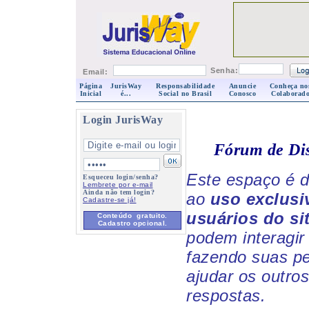
Senha:
Email:
Página
JurisWay
Responsabilidade
Anuncie
Conheça no
Inicial
é...
Social no Brasil
Conosco
Colaborado
Login JurisWay
Fórum de Di
Este espaço é d
Esqueceu login/senha?
Lembrete por e-mail
Ainda não tem login?
ao
uso exclusi
Cadastre-se já!
usuários do si
Conteúdo gratuito.
Cadastro opcional.
podem interagir 
fazendo suas p
ajudar os outro
respostas.