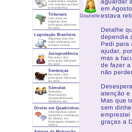
aguardar a
expressões usadas
nos mundos jurídico
em Agosto
e econômico.
Tribunais
estava ret
Grazielle
Link para as
páginas dos
principais tribunais
do país.
Detalhe q
Legislação Brasileira
dependia d
Algumas das leis
mais utilizadas em
Pedi para 
nossos cursos.
ajudar, po
Jurisprudência
mas a facu
Decisões dos
principais tribunais
de fazer a
do país.
Sentenças
não perder
Decisões dos
principais tribunais
do país.
Desespera
Súmulas
Súmulas,
atenção e
Orientações
Jurisprudenciais,
Mas que te
Verbetes etc
sem dinhei
Direito em Quadrinhos
Informações sobre
emprestei
questões cotidianas
do Direito em
graças a D
linguagem simples e
lúdica.
Artigos de Motivação