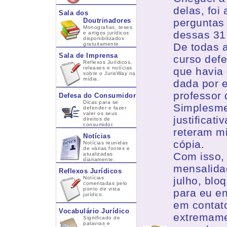
delas, foi
Sala dos
Doutrinadores
perguntas 
Monografias, teses
dessas 31 
e artigos jurídicos
disponibilizados
gratuitamente.
De todas a
Sala de Imprensa
curso defe
Reflexos Jurídicos,
releases e notícias
que havia 
sobre o JurisWay na
mídia.
dada por e
professor 
Defesa do Consumidor
Dicas para se
Simplesme
defender e fazer
valer os seus
justificat
direitos de
consumidor.
reteram m
Notícias
cópia.
Notícias reunidas
de várias fontes e
Com isso, 
atualizadas
diariamente.
mensalida
Reflexos Jurídicos
Notícias
julho, blo
comentadas pelo
ponto de vista
para eu en
jurídico.
em contat
Vocabulário Jurídico
extremame
Significado de
palavras e