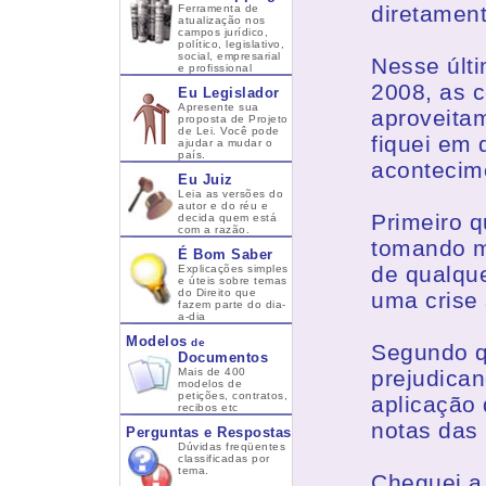
diretamen
Ferramenta de
atualização nos
campos jurídico,
político, legislativo,
social, empresarial
Nesse últi
e profissional
2008, as 
Eu Legislador
Apresente sua
aproveitam
proposta de Projeto
de Lei. Você pode
fiquei em 
ajudar a mudar o
país.
acontecim
Eu Juiz
Leia as versões do
autor e do réu e
Primeiro 
decida quem está
com a razão.
tomando m
É Bom Saber
de qualque
Explicações simples
e úteis sobre temas
do Direito que
uma crise 
fazem parte do dia-
a-dia
Modelos
de
Segundo q
Documentos
Mais de 400
prejudican
modelos de
petições, contratos,
aplicação 
recibos etc
notas das 
Perguntas e Respostas
Dúvidas freqüentes
classificadas por
tema.
Cheguei a 