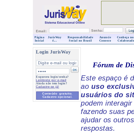
Senha:
Email:
Página
JurisWay
Responsabilidade
Anuncie
Conheça no
Inicial
é...
Social no Brasil
Conosco
Colaborado
Login JurisWay
Fórum de Di
Este espaço é d
Esqueceu login/senha?
Lembrete por e-mail
Ainda não tem login?
ao
uso exclusi
Cadastre-se já!
usuários do si
Conteúdo gratuito.
Cadastro opcional.
podem interagir 
fazendo suas p
ajudar os outro
respostas.