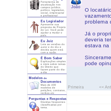
Ferramenta de
atualização nos
João
campos jurídico,
O locatári
político, legislativo,
social, empresarial
vazamento
e profissional
problema d
Eu Legislador
Apresente sua
proposta de Projeto
de Lei. Você pode
Já o propr
ajudar a mudar o
país.
deveria te
Eu Juiz
estava na 
Leia as versões do
autor e do réu e
decida quem está
com a razão.
Sincerame
É Bom Saber
Explicações simples
pode opina
e úteis sobre temas
do Direito que
fazem parte do dia-
a-dia
Modelos
de
Documentos
Mais de 400
Primeira
<< Ant
modelos de
petições, contratos,
recibos etc
Perguntas e Respostas
Dúvidas freqüentes
classificadas por
tema.