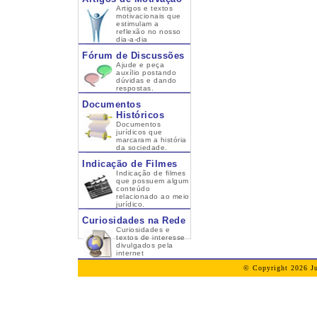
Artigos e textos
motivacionais que
estimulam a
reflexão no nosso
dia-a-dia
Fórum de Discussões
Ajude e peça
auxílio postando
dúvidas e dando
respostas.
Documentos
Históricos
Documentos
jurídicos que
marcaram a história
da sociedade.
Indicação de Filmes
Indicação de filmes
que possuem algum
conteúdo
relacionado ao meio
jurídico.
Curiosidades na Rede
Curiosidades e
textos de interesse
divulgados pela
internet
© Copyright 2026 Ju