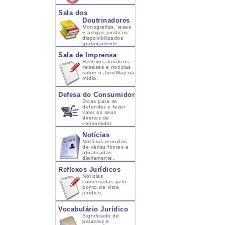
Sala dos
Doutrinadores
Monografias, teses
e artigos jurídicos
disponibilizados
gratuitamente.
Sala de Imprensa
Reflexos Jurídicos,
releases e notícias
sobre o JurisWay na
mídia.
Defesa do Consumidor
Dicas para se
defender e fazer
valer os seus
direitos de
consumidor.
Notícias
Notícias reunidas
de várias fontes e
atualizadas
diariamente.
Reflexos Jurídicos
Notícias
comentadas pelo
ponto de vista
jurídico.
Vocabulário Jurídico
Significado de
palavras e