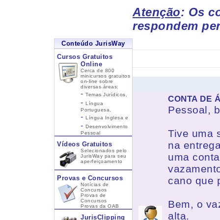
Atenção
: Os c
respondem per
Conteúdo JurisWay
Cursos Gratuitos
Online
Cerca de 800
minicursos gratuitos
on-line sobre
diversas áreas:
-
Temas Jurídicos,
CONTA DE Á
-
Língua
Pessoal, 
Portuguesa,
-
Língua Inglesa
e
-
Desenvolvimento
Tive uma 
Pessoal
na entrega
Vídeos Gratuitos
Selecionados pelo
uma conta 
JurisWay para seu
aperfeiçoamento
vazamento 
Provas e Concursos
cano que p
Notícias de
Concursos
Provas de
Concursos
Bem, o va
Provas da OAB
alta.
JurisClipping