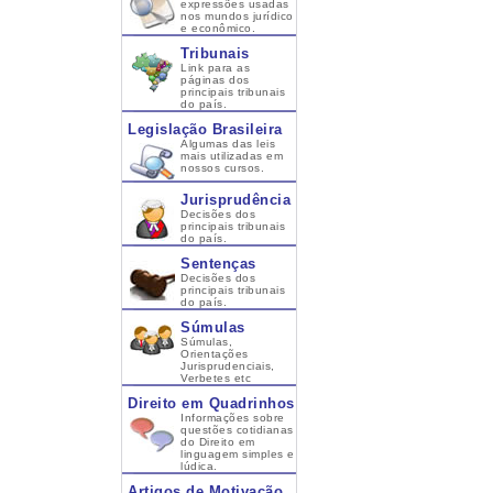
expressões usadas
nos mundos jurídico
e econômico.
Tribunais
Link para as
páginas dos
principais tribunais
do país.
Legislação Brasileira
Algumas das leis
mais utilizadas em
nossos cursos.
Jurisprudência
Decisões dos
principais tribunais
do país.
Sentenças
Decisões dos
principais tribunais
do país.
Súmulas
Súmulas,
Orientações
Jurisprudenciais,
Verbetes etc
Direito em Quadrinhos
Informações sobre
questões cotidianas
do Direito em
linguagem simples e
lúdica.
Artigos de Motivação