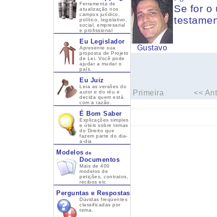
Ferramenta de
Se for o
atualização nos
campos jurídico,
testame
político, legislativo,
social, empresarial
e profissional
Eu Legislador
Gustavo
Apresente sua
proposta de Projeto
de Lei. Você pode
ajudar a mudar o
país.
Eu Juiz
Leia as versões do
Primeira
<< Ant
autor e do réu e
decida quem está
com a razão.
É Bom Saber
Explicações simples
e úteis sobre temas
do Direito que
fazem parte do dia-
a-dia
Modelos
de
Documentos
Mais de 400
modelos de
petições, contratos,
recibos etc
Perguntas e Respostas
Dúvidas freqüentes
classificadas por
tema.