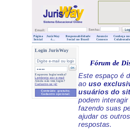
Senha:
Email:
Página
JurisWay
Responsabilidade
Anuncie
Conheça no
Inicial
é...
Social no Brasil
Conosco
Colaborado
Login JurisWay
Fórum de Di
Este espaço é d
Esqueceu login/senha?
Lembrete por e-mail
Ainda não tem login?
ao
uso exclusi
Cadastre-se já!
usuários do si
Conteúdo gratuito.
Cadastro opcional.
podem interagir 
fazendo suas p
ajudar os outro
respostas.