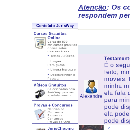
Atenção
: Os c
respondem per
Conteúdo JurisWay
Cursos Gratuitos
Online
Cerca de 800
minicursos gratuitos
on-line sobre
diversas áreas:
-
Temas Jurídicos,
Testament
-
Língua
É o segu
Portuguesa,
-
Língua Inglesa
e
feito, m
-
Desenvolvimento
moveis. 
Pessoal
minha mã
Vídeos Gratuitos
Selecionados pelo
ela fala
JurisWay para seu
aperfeiçoamento
Alexandre
para min
Provas e Concursos
pode dis
Notícias de
ela pode
Concursos
Provas de
Concursos
pode dis
Provas da OAB
.
JurisClipping
()