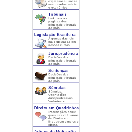
expressões usadas
nos mundos jurídico
e econômico.
Tribunais
Link para as
páginas dos
principais tribunais
do país.
Legislação Brasileira
Algumas das leis
mais utilizadas em
nossos cursos.
Jurisprudência
Decisões dos
principais tribunais
do país.
Sentenças
Decisões dos
principais tribunais
do país.
Súmulas
Súmulas,
Orientações
Jurisprudenciais,
Verbetes etc
Direito em Quadrinhos
Informações sobre
questões cotidianas
do Direito em
linguagem simples e
lúdica.
Artigos de Motivação