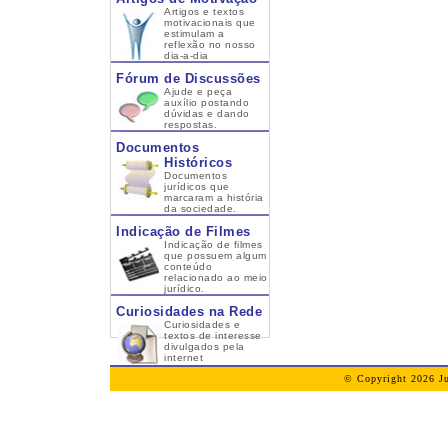
Artigos e textos
motivacionais que
estimulam a
reflexão no nosso
dia-a-dia
Fórum de Discussões
Ajude e peça
auxílio postando
dúvidas e dando
respostas.
Documentos
Históricos
Documentos
jurídicos que
marcaram a história
da sociedade.
Indicação de Filmes
Indicação de filmes
que possuem algum
conteúdo
relacionado ao meio
jurídico.
Curiosidades na Rede
Curiosidades e
textos de interesse
divulgados pela
internet
© Copyright 2026 Ju