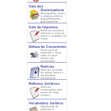
Sala dos
Doutrinadores
Monografias, teses
e artigos jurídicos
disponibilizados
gratuitamente.
Sala de Imprensa
Reflexos Jurídicos,
releases e notícias
sobre o JurisWay na
mídia.
Defesa do Consumidor
Dicas para se
defender e fazer
valer os seus
direitos de
consumidor.
Notícias
Notícias reunidas
de várias fontes e
atualizadas
diariamente.
Reflexos Jurídicos
Notícias
comentadas pelo
ponto de vista
jurídico.
Vocabulário Jurídico
Significado de
palavras e