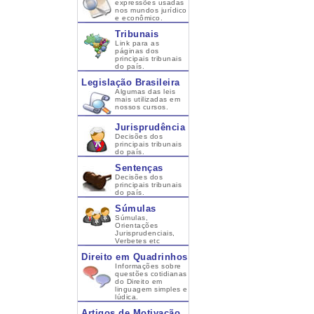
expressões usadas
nos mundos jurídico
e econômico.
Tribunais
Link para as
páginas dos
principais tribunais
do país.
Legislação Brasileira
Algumas das leis
mais utilizadas em
nossos cursos.
Jurisprudência
Decisões dos
principais tribunais
do país.
Sentenças
Decisões dos
principais tribunais
do país.
Súmulas
Súmulas,
Orientações
Jurisprudenciais,
Verbetes etc
Direito em Quadrinhos
Informações sobre
questões cotidianas
do Direito em
linguagem simples e
lúdica.
Artigos de Motivação