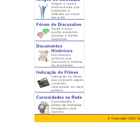
Artigos e textos
motivacionais que
estimulam a
reflexão no nosso
dia-a-dia
Fórum de Discussões
Ajude e peça
auxílio postando
dúvidas e dando
respostas.
Documentos
Históricos
Documentos
jurídicos que
marcaram a história
da sociedade.
Indicação de Filmes
Indicação de filmes
que possuem algum
conteúdo
relacionado ao meio
jurídico.
Curiosidades na Rede
Curiosidades e
textos de interesse
divulgados pela
internet
© Copyright 2026 Ju