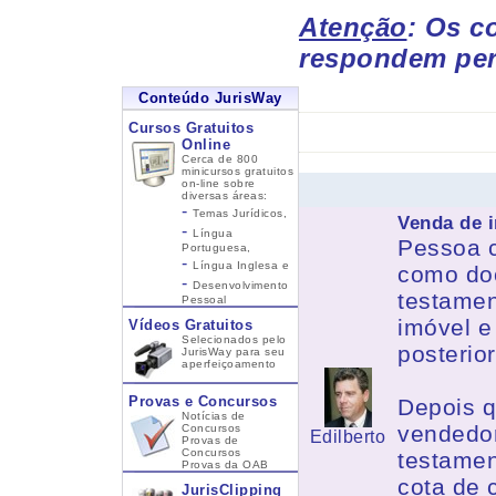
Atenção
: Os c
respondem per
Conteúdo JurisWay
Cursos Gratuitos
Online
Cerca de 800
minicursos gratuitos
on-line sobre
diversas áreas:
-
Temas Jurídicos,
Venda de 
-
Língua
Pessoa c
Portuguesa,
-
Língua Inglesa
e
como do
-
Desenvolvimento
testamen
Pessoal
imóvel e
Vídeos Gratuitos
Selecionados pelo
posterio
JurisWay para seu
aperfeiçoamento
Provas e Concursos
Depois q
Notícias de
vendedor
Concursos
Edilberto
Provas de
Concursos
testamen
Provas da OAB
cota de 
JurisClipping