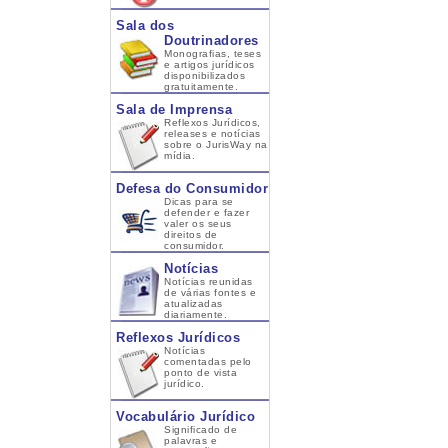
Sala dos
Doutrinadores
Monografias, teses
e artigos jurídicos
disponibilizados
gratuitamente.
Sala de Imprensa
Reflexos Jurídicos,
releases e notícias
sobre o JurisWay na
mídia.
Defesa do Consumidor
Dicas para se
defender e fazer
valer os seus
direitos de
consumidor.
Notícias
Notícias reunidas
de várias fontes e
atualizadas
diariamente.
Reflexos Jurídicos
Notícias
comentadas pelo
ponto de vista
jurídico.
Vocabulário Jurídico
Significado de
palavras e