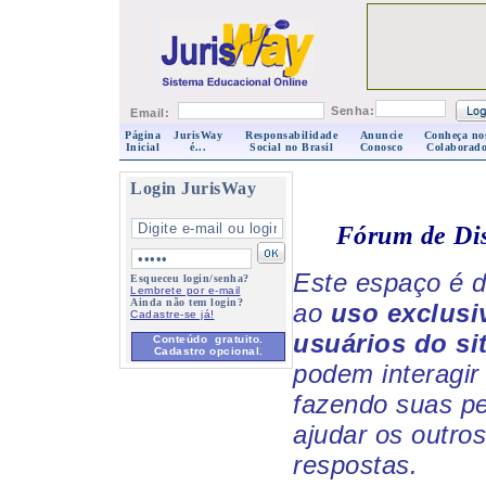
Senha:
Email:
Página
JurisWay
Responsabilidade
Anuncie
Conheça no
Inicial
é...
Social no Brasil
Conosco
Colaborado
Login JurisWay
Fórum de Di
Este espaço é d
Esqueceu login/senha?
Lembrete por e-mail
Ainda não tem login?
ao
uso exclusi
Cadastre-se já!
usuários do si
Conteúdo gratuito.
Cadastro opcional.
podem interagir 
fazendo suas p
ajudar os outro
respostas.