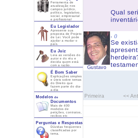
Ferramenta de
atualização nos
campos jurídico,
Qual ser
político, legislativo,
social, empresarial
inventári
e profissional
Eu Legislador
Apresente sua
proposta de Projeto
.
()
de Lei. Você pode
ajudar a mudar o
Se exist
país.
apresen
Eu Juiz
Leia as versões do
herdeira
autor e do réu e
decida quem está
testamen
com a razão.
Gustavo
É Bom Saber
Explicações simples
e úteis sobre temas
do Direito que
fazem parte do dia-
a-dia
Primeira
<< Ant
Modelos
de
Documentos
Mais de 400
modelos de
petições, contratos,
recibos etc
Perguntas e Respostas
Dúvidas freqüentes
classificadas por
tema.