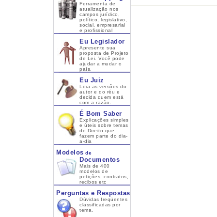
Ferramenta de
atualização nos
campos jurídico,
político, legislativo,
social, empresarial
e profissional
Eu Legislador
Apresente sua
proposta de Projeto
de Lei. Você pode
ajudar a mudar o
país.
Eu Juiz
Leia as versões do
autor e do réu e
decida quem está
com a razão.
É Bom Saber
Explicações simples
e úteis sobre temas
do Direito que
fazem parte do dia-
a-dia
Modelos
de
Documentos
Mais de 400
modelos de
petições, contratos,
recibos etc
Perguntas e Respostas
Dúvidas freqüentes
classificadas por
tema.