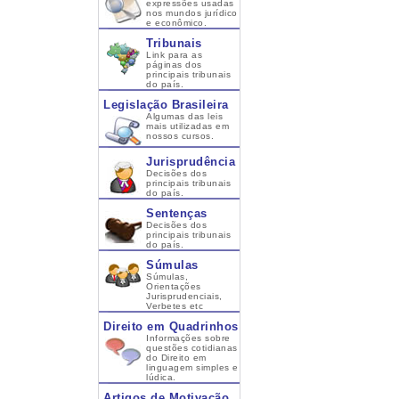
expressões usadas
nos mundos jurídico
e econômico.
Tribunais
Link para as
páginas dos
principais tribunais
do país.
Legislação Brasileira
Algumas das leis
mais utilizadas em
nossos cursos.
Jurisprudência
Decisões dos
principais tribunais
do país.
Sentenças
Decisões dos
principais tribunais
do país.
Súmulas
Súmulas,
Orientações
Jurisprudenciais,
Verbetes etc
Direito em Quadrinhos
Informações sobre
questões cotidianas
do Direito em
linguagem simples e
lúdica.
Artigos de Motivação