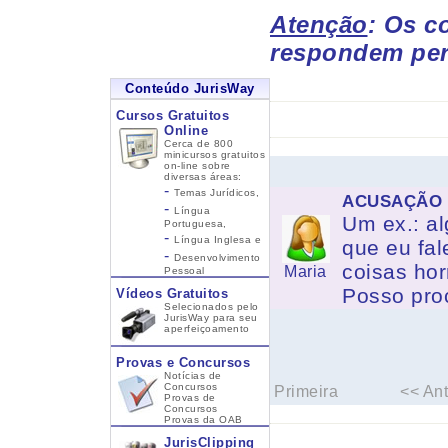
Atenção
: Os c
respondem per
Conteúdo JurisWay
Cursos Gratuitos
Online
Cerca de 800
minicursos gratuitos
on-line sobre
diversas áreas:
-
Temas Jurídicos,
ACUSAÇÃO
-
Língua
Um ex.: a
Portuguesa,
-
Língua Inglesa
e
que eu fal
-
Desenvolvimento
coisas hor
Maria
Pessoal
Posso pro
Vídeos Gratuitos
Selecionados pelo
JurisWay para seu
aperfeiçoamento
Provas e Concursos
Notícias de
Concursos
Primeira
<< Ant
Provas de
Concursos
Provas da OAB
JurisClipping