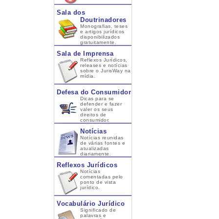
Sala dos
Doutrinadores
Monografias, teses
e artigos jurídicos
disponibilizados
gratuitamente.
Sala de Imprensa
Reflexos Jurídicos,
releases e notícias
sobre o JurisWay na
mídia.
Defesa do Consumidor
Dicas para se
defender e fazer
valer os seus
direitos de
consumidor.
Notícias
Notícias reunidas
de várias fontes e
atualizadas
diariamente.
Reflexos Jurídicos
Notícias
comentadas pelo
ponto de vista
jurídico.
Vocabulário Jurídico
Significado de
palavras e