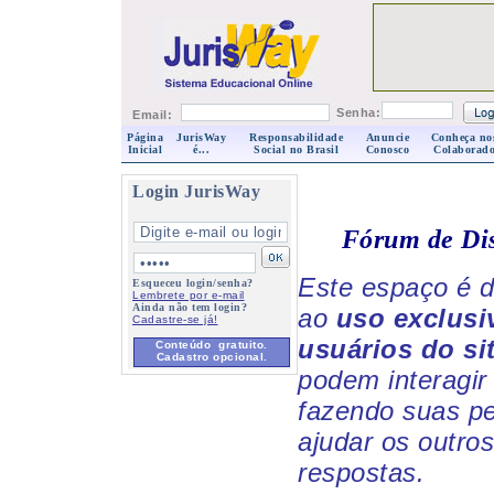
Senha:
Email:
Página
JurisWay
Responsabilidade
Anuncie
Conheça no
Inicial
é...
Social no Brasil
Conosco
Colaborado
Login JurisWay
Fórum de Di
Este espaço é d
Esqueceu login/senha?
Lembrete por e-mail
Ainda não tem login?
ao
uso exclusi
Cadastre-se já!
usuários do si
Conteúdo gratuito.
Cadastro opcional.
podem interagir 
fazendo suas p
ajudar os outro
respostas.