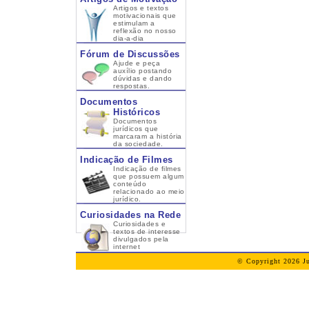
Artigos e textos
motivacionais que
estimulam a
reflexão no nosso
dia-a-dia
Fórum de Discussões
Ajude e peça
auxílio postando
dúvidas e dando
respostas.
Documentos
Históricos
Documentos
jurídicos que
marcaram a história
da sociedade.
Indicação de Filmes
Indicação de filmes
que possuem algum
conteúdo
relacionado ao meio
jurídico.
Curiosidades na Rede
Curiosidades e
textos de interesse
divulgados pela
internet
© Copyright 2026 Ju