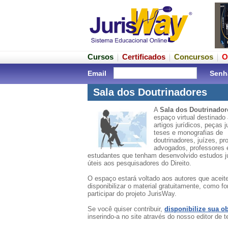
Cursos
Certificados
Concursos
O
Email
Senh
Sala dos Doutrinadores
A
Sala dos Doutrinador
espaço virtual destinado 
artigos jurídicos, peças j
teses e monografias de
doutrinadores, juízes, pr
advogados, professores 
estudantes que tenham desenvolvido estudos j
úteis aos pesquisadores do Direito.
O espaço estará voltado aos autores que acei
disponibilizar o material gratuitamente, como f
participar do projeto JurisWay.
Se você quiser contribuir,
disponibilize sua o
inserindo-a no site através do nosso editor de t