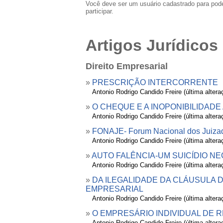
Você deve ser um usuário cadastrado para pod
participar.
Artigos Jurídicos
Direito Empresarial
»
PRESCRIÇÃO INTERCORRENTE
»
Antonio Rodrigo Candido Freire (última alter
»
O CHEQUE E A INOPONIBILIDADE
»
Antonio Rodrigo Candido Freire (última alter
»
FONAJE- Forum Nacional dos Juiza
»
Antonio Rodrigo Candido Freire (última alter
»
AUTO FALÊNCIA-UM SUICÍDIO N
»
Antonio Rodrigo Candido Freire (última alter
»
DA ILEGALIDADE DA CLÁUSULA
EMPRESARIAL
»
Antonio Rodrigo Candido Freire (última alter
»
O EMPRESÁRIO INDIVIDUAL DE R
»
Antonio Rodrigo Candido Freire (última alter