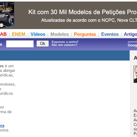
AB
ENEM
Vídeos
Modelos
Perguntas
Eventos
Artig
Esqueceu a senha?
powered
a
Goo
Não tem cadastro?
A
es
é um
a abrigar
urídicas,
omotores,
e
urídicos
tem
A
orma de
E
A
C
bra
r
extos.
P