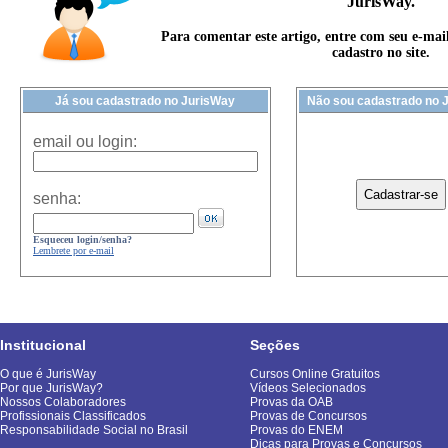
JurisWay.
Para comentar este artigo, entre com seu e-mai
cadastro no site.
Já sou cadastrado no JurisWay
Não sou cadastrado no 
email ou login:
senha:
Esqueceu login/senha?
Lembrete por e-mail
Institucional
Seções
O que é JurisWay
Cursos Online Gratuitos
Por que JurisWay?
Vídeos Selecionados
Nossos Colaboradores
Provas da OAB
Profissionais Classificados
Provas de Concursos
Responsabilidade Social no Brasil
Provas do ENEM
Dicas para Provas e Concursos