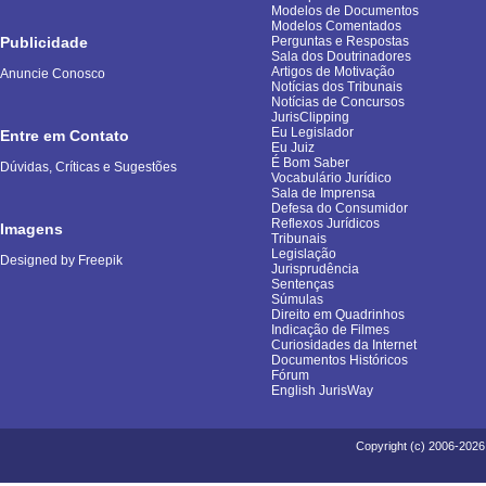
Modelos de Documentos
Modelos Comentados
Publicidade
Perguntas e Respostas
Sala dos Doutrinadores
Artigos de Motivação
Anuncie Conosco
Notícias dos Tribunais
Notícias de Concursos
JurisClipping
Eu Legislador
Entre em Contato
Eu Juiz
É Bom Saber
Dúvidas, Críticas e Sugestões
Vocabulário Jurídico
Sala de Imprensa
Defesa do Consumidor
Reflexos Jurídicos
Imagens
Tribunais
Legislação
Designed by Freepik
Jurisprudência
Sentenças
Súmulas
Direito em Quadrinhos
Indicação de Filmes
Curiosidades da Internet
Documentos Históricos
Fórum
English JurisWay
Copyright (c) 2006-2026