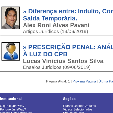
» Diferença entre: Indulto, C
Saída Temporária.
Alex Roni Alves Pavani
Artigos Jurídicos (19/06/2019)
» PRESCRIÇÃO PENAL: ANÁL
À LUZ DO CPB
Lucas Vinicius Santos Silva
Ensaios Jurídicos (09/06/2019)
Página Atual: 1
|
Próxima Página
|
Última Pá
Institucional
Seções
O que é JurisWay
Cursos Online Gratuitos
Por que JurisWay?
Vídeos Selecionados
Nossos Colaboradores
Provas da OAB