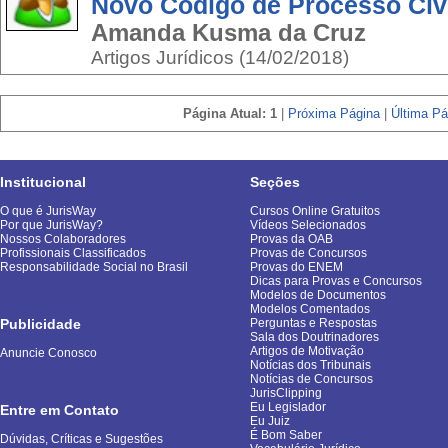
Novo Código de Processo Civi
Amanda Kusma da Cruz
Artigos Jurídicos (14/02/2018)
Página Atual: 1
|
Próxima Página
|
Última Pá
Institucional
Seções
O que é JurisWay
Cursos Online Gratuitos
Por que JurisWay?
Vídeos Selecionados
Nossos Colaboradores
Provas da OAB
Profissionais Classificados
Provas de Concursos
Responsabilidade Social no Brasil
Provas do ENEM
Dicas para Provas e Concursos
Modelos de Documentos
Modelos Comentados
Publicidade
Perguntas e Respostas
Sala dos Doutrinadores
Artigos de Motivação
Anuncie Conosco
Notícias dos Tribunais
Notícias de Concursos
JurisClipping
Eu Legislador
Entre em Contato
Eu Juiz
É Bom Saber
Dúvidas, Críticas e Sugestões