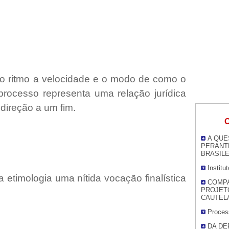
 o ritmo a velocidade e o modo de como o
rocesso representa uma relação jurídica
direção a um fim.
O
A QUE
PERANTE
BRASILE
Institu
etimologia uma nítida vocação finalística
COMPA
PROJET
CAUTEL
Proces
DA DE