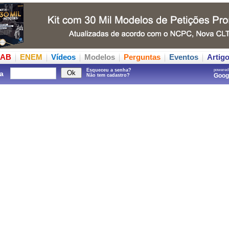
AB
ENEM
Vídeos
Modelos
Perguntas
Eventos
Artig
Esqueceu a senha?
powered
a
Goo
Não tem cadastro?