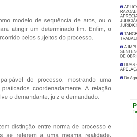
APLIC
RAZOAB
APRECIA
omo modelo de sequência de atos, ou o
JUDICIÁ
JURÍDIC
ra atingir um determinado fim. Enfim, o
TANGE
corrido pelos sujeitos do processo.
TRABALH
A IMP
SENTEN
DE OBR
DUAS 
APELAÇ
Do Agr
palpável do processo, mostrando uma
praticados coordenadamente. A relação
olve o demandante, juiz e demandado.
P
Te
zem distinção entre norma de processo e
is se referem a uma mesma realidade.