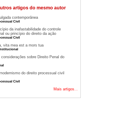
utros artigos do mesmo autor
julgada contemporânea
ocessual Civil
cípio da inafastabilidade do controle
onal ou princípio do direito da ação
ocessual Civil
a, vita mea est a mors tua
nstitucional
 considerações sobre Direito Penal do
nal
modernismo do direito processual civil
ocessual Civil
Mais artigos...