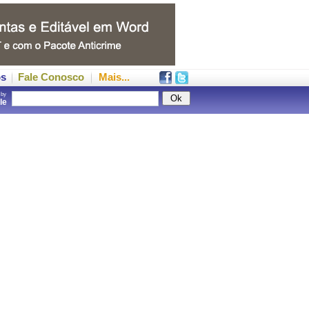
os
Fale Conosco
Mais...
 by
gle