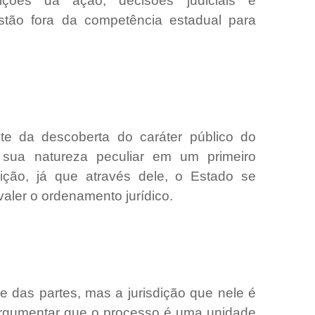
ndições da ação, decisões judiciais e
stão fora da competência estadual para
iante da descoberta do caráter público do
sua natureza peculiar em um primeiro
dição, já que através dele, o Estado se
valer o ordenamento jurídico.
e das partes, mas a jurisdição que nele é
argumentar que o processo é uma unidade