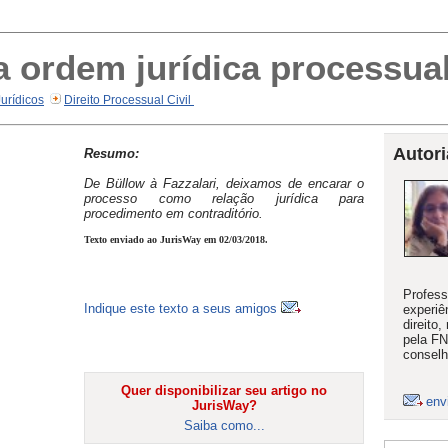
 ordem jurídica processual 
Jurídicos
Direito Processual Civil
Autori
Resumo:
De Büllow à Fazzalari, deixamos de encarar o
processo como relação jurídica para
procedimento em contraditório.
Texto enviado ao JurisWay em 02/03/2018.
Profess
Indique este texto a seus amigos
experiê
direito
pela F
conselh
Quer disponibilizar seu artigo no
env
JurisWay?
Saiba como...