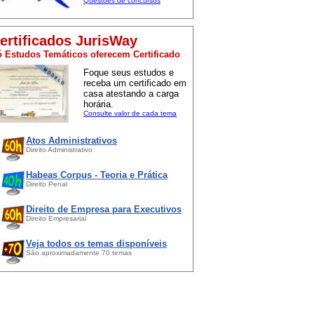
Questões de concursos
ertificados JurisWay
 Estudos Temáticos oferecem Certificado
Foque seus estudos e
receba um certificado em
casa atestando a carga
horária.
Consulte valor de cada tema
Atos Administrativos
Direito Administrativo
Habeas Corpus - Teoria e Prática
Direito Penal
Direito de Empresa para Executivos
Direito Empresarial
Veja todos os temas disponíveis
São aproximadamente 70 temas