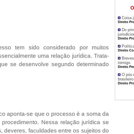
O
Coisa 
Direito Pr
Do prin
jurisdici
Direito Pr
Polític
sso tem sido considerado por muitos
Direito Co
encialmente uma relação jurídica. Trata-
Breves
inimigo.
 que se desenvolve segundo determinado
Direito Pe
O pós-
brasileiro
Direito Pr
o aponta-se que o processo é a soma da
e procedimento. Nessa relação jurídica se
, deveres, faculdades entre os sujeitos do