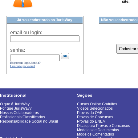
site.
Já sou cadastrado no JurisWay
Não sou cadastrado
email ou login:
senha:
Esqueceu login/senha?
Lembrete por e-mail
Institucional
Seções
O que é JurisWay
Cursos Online Gratuitos
Por que JurisWay?
Vídeos Selecionados
Nossos Colaboradores
Provas da OAB
Profissionais Classificados
Provas de Concursos
Responsabilidade Social no Brasil
Provas do ENEM
Dicas para Provas e Concursos
Modelos de Documentos
Modelos Comentados