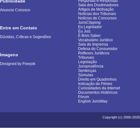
Publicidade
Perguntas e Respostas
Sala dos Doutrinadores
Artigos de Motivação
Anuncie Conosco
Notícias dos Tribunais
Notícias de Concursos
JurisClipping
Eu Legislador
Entre em Contato
Eu Juiz
É Bom Saber
Dúvidas, Críticas e Sugestões
Vocabulário Jurídico
Sala de Imprensa
Defesa do Consumidor
Reflexos Jurídicos
Imagens
Tribunais
Legislação
Designed by Freepik
Jurisprudência
Sentenças
Súmulas
Direito em Quadrinhos
Indicação de Filmes
Curiosidades da Internet
Documentos Históricos
Fórum
English JurisWay
Copyright (c) 2006-2026