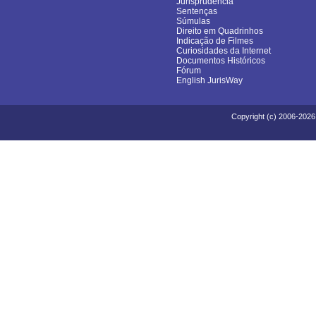
Jurisprudência
Sentenças
Súmulas
Direito em Quadrinhos
Indicação de Filmes
Curiosidades da Internet
Documentos Históricos
Fórum
English JurisWay
Copyright (c) 2006-2026