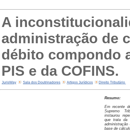
A inconstitucionali
administração de c
débito compondo a
PIS e da COFINS.
JurisWay
Sala dos Doutrinadores
Artigos Jurídicos
Direito Tributário
Resumo:
Em recente de
Supremo Tri
instaurou rep
que trata da 
administração 
base de cálcu