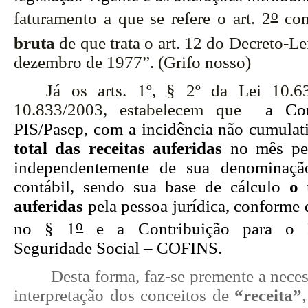
o
faturamento a que se refere o art. 2
com
bruta
de que trata o
art. 12 do Decreto-Le
dezembro de 1977
”. (Grifo nosso)
Já os arts. 1º, § 2º da Lei 10.
10.833/2003, estabelecem que
a Contr
PIS/Pasep, com a incidência não cumulat
total
das receitas auferidas
no mês pel
independentemente de sua denominação
contábil, sendo sua base de cálculo
o 
auferidas
pela pessoa jurídica, conforme
o
no § 1
e
a Contribuição para o 
Seguridade Social – COFINS.
Desta forma, faz-se premente a neces
interpretação dos conceitos de
“receita”