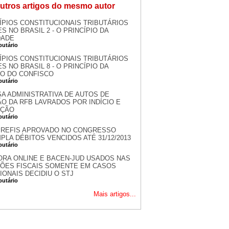
utros artigos do mesmo autor
ÍPIOS CONSTITUCIONAIS TRIBUTÁRIOS
S NO BRASIL 2 - O PRINCÍPIO DA
DADE
ibutário
ÍPIOS CONSTITUCIONAIS TRIBUTÁRIOS
S NO BRASIL 8 - O PRINCÍPIO DA
O DO CONFISCO
ibutário
A ADMINISTRATIVA DE AUTOS DE
O DA RFB LAVRADOS POR INDÍCIO E
NÇÃO
ibutário
 REFIS APROVADO NO CONGRESSO
LA DÉBITOS VENCIDOS ATÉ 31/12/2013
ibutário
RA ONLINE E BACEN-JUD USADOS NAS
ÕES FISCAIS SOMENTE EM CASOS
ONAIS DECIDIU O STJ
ibutário
Mais artigos...