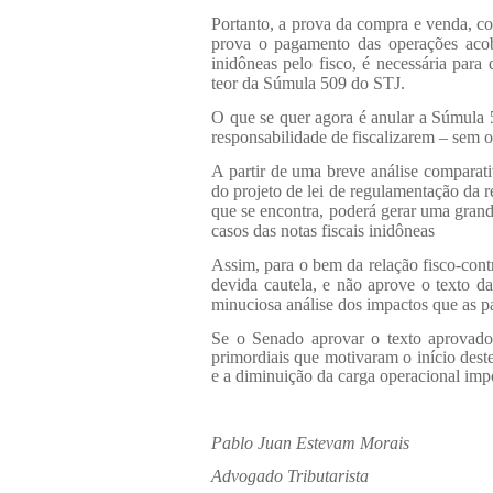
Portanto, a prova da compra e venda, 
prova o pagamento das operações acobe
inidôneas pelo fisco, é necessária pa
teor da Súmula 509 do STJ.
O que se quer agora é anular a Súmula 5
responsabilidade de fiscalizarem – sem o
A partir de uma breve análise comparati
do projeto de lei de regulamentação da 
que se encontra, poderá gerar uma gran
casos das notas fiscais inidôneas
Assim, para o bem da relação fisco-cont
devida cautela, e não aprove o texto d
minuciosa análise dos impactos que as pa
Se o Senado aprovar o texto aprovado
primordiais que motivaram o início deste
e a diminuição da carga operacional impo
Pablo Juan Estevam Morais
Advogado Tributarista