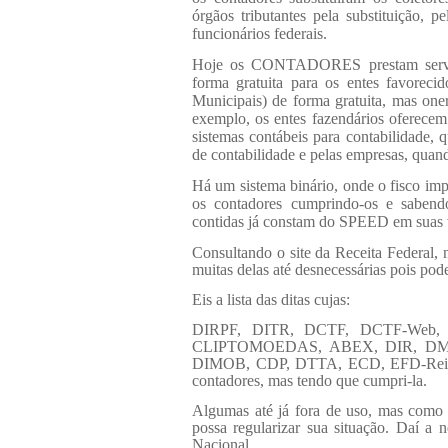
órgãos tributantes pela substituição, p
funcionários federais.
Hoje os CONTADORES prestam serviços
forma gratuita para os entes favorec
Municipais) de forma gratuita, mas oner
exemplo, os entes fazendários oferecem 
sistemas contábeis para contabilidade, q
de contabilidade e pelas empresas, quand
Há um sistema binário, onde o fisco impõ
os contadores cumprindo-os e sabendo
contidas já constam do SPEED em suas v
Consultando o site da Receita Federal
muitas delas até desnecessárias pois po
Eis
a lista das ditas cujas:
DIRPF, DITR, DCTF, DCTF-Web,
CLIPTOMOEDAS, ABEX, DIR, DME
DIMOB, CDP, DTTA, ECD, EFD-Reinf. 
contadores, mas tendo que cumpri-la.
Algumas até já fora de uso, mas como 
possa regularizar sua situação. Daí 
Nacional.