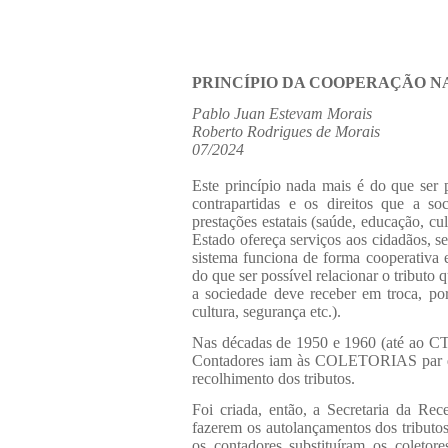
PRINCÍPIO DA COOPERAÇÃO N
Pablo Juan Estevam Morais
Roberto Rodrigues de Morais
07/2024
Este princípio
nada mais é do que ser p
contrapartidas e os direitos que a s
prestações estatais (saúde, educação, cu
Estado ofereça serviços aos cidadãos, se
sistema funciona de forma cooperativ
do que ser possível relacionar o tributo 
a sociedade deve receber em troca, por
cultura, segurança etc.).
Nas décadas de 1950 e 1960 (até a
Contadores iam às COLETORIAS par que 
recolhimento dos tributos.
Foi criada, então, a Secretaria da Rec
fazerem os autolançamentos dos trib
os contadores substituíram os col