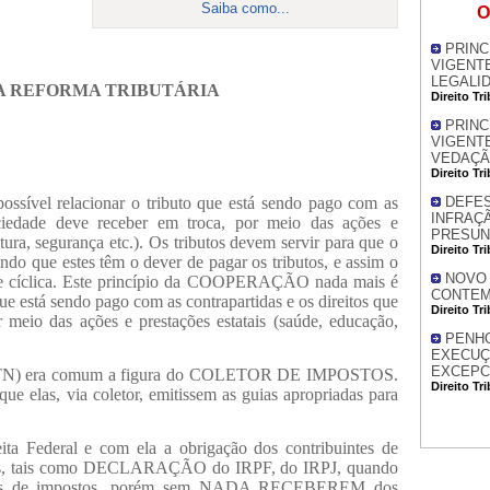
Saiba como...
O
PRINC
VIGENTE
LEGALI
A REFORMA TRIBUTÁRIA
Direito Tr
PRINC
VIGENTE
VEDAÇÃ
Direito Tr
ossível relacionar o tributo que está sendo pago com as
DEFES
INFRAÇÃ
ociedade deve receber em troca, por meio das ações e
PRESU
ltura, segurança etc.). Os tributos devem servir para que o
Direito Tr
ndo que estes têm o dever de pagar os tributos, e assim o
NOVO
a e cíclica. Este princípio da COOPERAÇÃO nada mais é
CONTEMP
que está sendo pago com as contrapartidas e os direitos que
Direito Tr
 meio das ações e prestações estatais (saúde, educação,
PENHO
EXECUÇ
EXCEPCI
o CTN) era comum a figura do COLETOR DE IMPOSTOS.
Direito Tr
elas, via coletor, emitissem as guias apropriadas para
eita Federal e com ela a obrigação dos contribuintes de
utos, tais como DECLARAÇÃO do IRPF, do IRPJ, quando
etores de impostos, porém sem NADA RECEBEREM dos