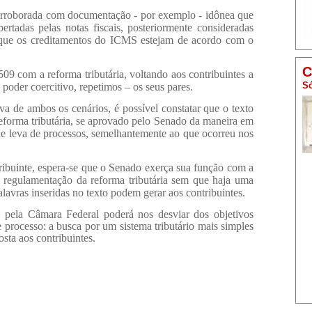
corroborada com documentação - por exemplo - idônea que
rtadas pelas notas fiscais, posteriormente consideradas
ra que os creditamentos do ICMS estejam de acordo com o
C
09 com a reforma tributária, voltando aos contribuintes a
Só
 poder coercitivo, repetimos – os seus pares.
va de ambos os cenários, é possível constatar que o texto
reforma tributária, se aprovado pelo Senado da maneira em
de leva de processos, semelhantemente ao que ocorreu nos
ribuinte, espera-se que o Senado exerça sua função com a
a regulamentação da reforma tributária sem que haja uma
lavras inseridas no texto podem gerar aos contribuintes.
 pela Câmara Federal poderá nos desviar dos objetivos
 processo: a busca por um sistema tributário mais simples
sta aos contribuintes.