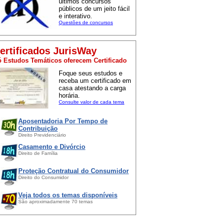
últimos concursos
públicos de um jeito fácil
e interativo.
Questões de concursos
ertificados JurisWay
 Estudos Temáticos oferecem Certificado
Foque seus estudos e
receba um certificado em
casa atestando a carga
horária.
Consulte valor de cada tema
Aposentadoria Por Tempo de
Contribuição
Direito Previdenciário
Casamento e Divórcio
Direito de Família
Proteção Contratual do Consumidor
Direito do Consumidor
Veja todos os temas disponíveis
São aproximadamente 70 temas