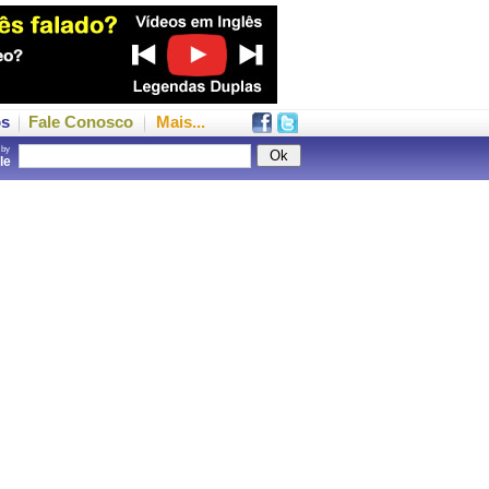
os
Fale Conosco
Mais...
 by
gle