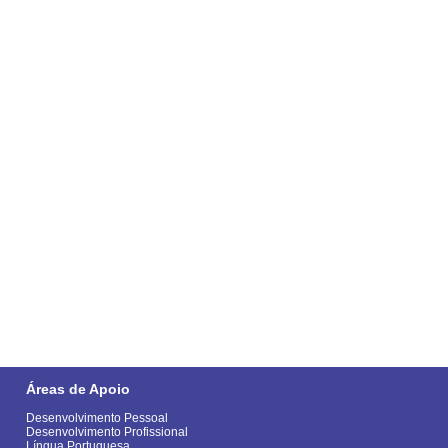
Áreas de Apoio
Desenvolvimento Pessoal
Desenvolvimento Profissional
Língua Portuguesa