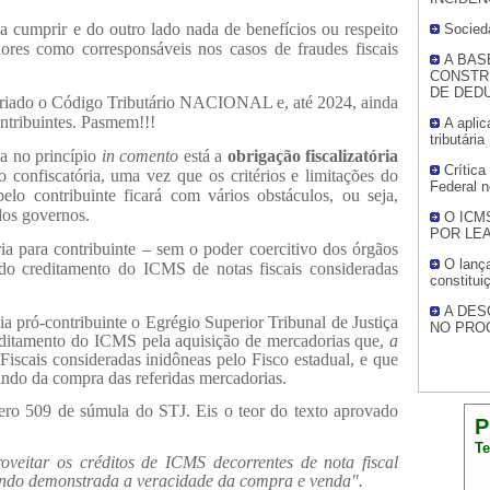
a cumprir e do outro lado nada de benefícios ou respeito
Socieda
adores como corresponsáveis nos casos de fraudes fiscais
A BAS
CONSTRU
DE DED
riado o Código Tributário NACIONAL e, até 2024, ainda
tribuintes. Pasmem!!!
A aplic
tributária
no princípio
in comento
está a
obrigação fiscalizatória
Crítica
 confiscatória, uma vez que os critérios e limitações do
Federal n
pelo contribuinte ficará com vários obstáculos, ou seja,
 dos governos.
O ICM
POR LEA
ria para contribuinte – sem o poder coercitivo dos órgãos
O lança
 do creditamento do ICMS de notas fiscais consideradas
constitui
A DES
a pró-contribuinte o Egrégio Superior Tribunal de Justiça
NO PRO
editamento do ICMS pela aquisição de mercadorias que,
a
 Fiscais consideradas inidôneas pelo Fisco estadual, e que
ando da compra das referidas mercadorias.
ro 509 de súmula do STJ. Eis o teor do texto aprovado
P
Te
roveitar os créditos de ICMS decorrentes de nota fiscal
ando demonstrada a veracidade da compra e venda".