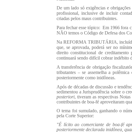
De um lado só exigências e obrigações 
profissional, inclusive de incluir cont
criadas pelos maus contribuintes.
Para fechar esse tópico:
Em 1966 fora c
NÃO temos o Código de Defesa dos Con
Na REFORMA TRIBUTÁRIA, incluída 
que, se aprovada, poderá ser no mínimo
direito constitucional de creditamento 
continuará sendo difícil cobrar indébito
A transferência de obrigação fiscalizató
tributantes – se assemelha a polêmica
posteriormente como inidôneas.
Após de décadas de discussão e tendênci
sedimentou a Jurisprudência sobre o cr
posteriori
, tiveram as respectivas Notas
contribuintes de boa-fé aproveitaram qu
O tema foi sumulado, ganhando o núme
pela Corte Superior:
"É lícito ao comerciante de boa-fé ap
posteriormente declarada inidônea, qu