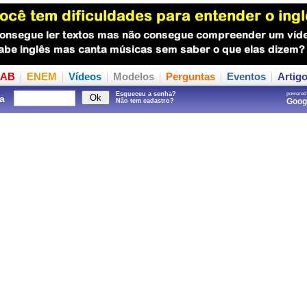
AB
ENEM
Vídeos
Modelos
Perguntas
Eventos
Artig
Esqueceu a senha?
powered
a
Goo
Não tem cadastro?