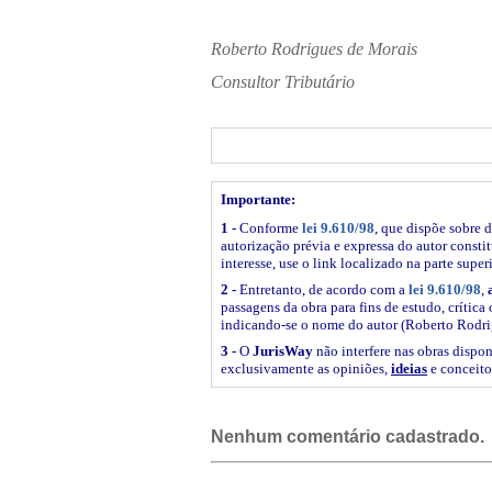
Roberto Rodrigues de Morais
Consultor Tributário
Importante:
1 -
Conforme
lei 9.610/98
, que dispõe sobre d
autorização prévia e expressa do autor constitu
interesse, use o link
localizado na parte super
2 -
Entretanto, de acordo com a
lei 9.610/98
,
passagens da obra para fins de estudo, crítica 
indicando-se o nome do autor (Roberto Rodri
3 -
O
JurisWay
não interfere nas obras dispon
exclusivamente as opiniões,
ideias
e conceito
Nenhum comentário cadastrado.