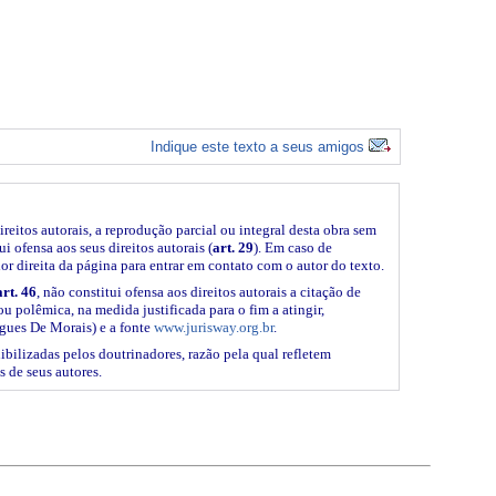
Indique este texto a seus amigos
ireitos autorais, a reprodução parcial ou integral desta obra sem
i ofensa aos seus direitos autorais (
art. 29
). Em caso de
ior direita da página para entrar em contato com o autor do texto.
art. 46
, não constitui ofensa aos direitos autorais a citação de
ou polêmica, na medida justificada para o fim a atingir,
gues De Morais) e a fonte
www.jurisway.org.br
.
ibilizadas pelos doutrinadores, razão pela qual refletem
s de seus autores.