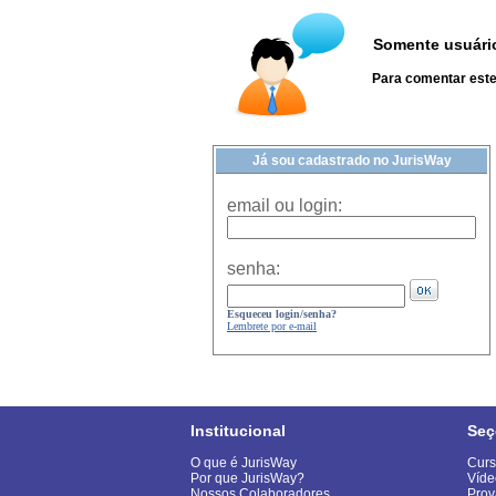
Somente usuário
Para comentar este 
Já sou cadastrado no JurisWay
email ou login:
senha:
Esqueceu login/senha?
Lembrete por e-mail
Institucional
Seç
O que é JurisWay
Curs
Por que JurisWay?
Víde
Nossos Colaboradores
Prov