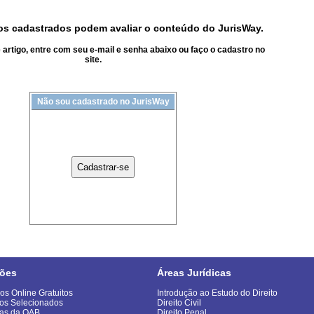
s cadastrados podem avaliar o conteúdo do JurisWay.
artigo, entre com seu e-mail e senha abaixo ou faço o cadastro no
site.
Não sou cadastrado no JurisWay
ões
Áreas Jurídicas
os Online Gratuitos
Introdução ao Estudo do Direito
os Selecionados
Direito Civil
as da OAB
Direito Penal