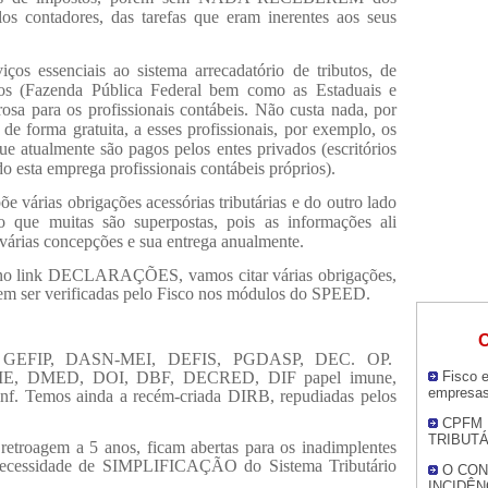
elos contadores, das tarefas que eram inerentes aos seus
 essenciais ao sistema arrecadatório de tributos, de
idos (Fazenda Pública Federal bem como as Estaduais e
osa para os profissionais contábeis. Não custa nada, por
de forma gratuita, a esses profissionais, por exemplo, os
ue atualmente são pagos pelos entes privados (escritórios
o esta emprega profissionais contábeis próprios).
e várias obrigações acessórias tributárias e do outro lado
 que muitas são superpostas, pois as informações ali
árias concepções e sua entrega anualmente.
, no link DECLARAÇÕES, vamos citar várias obrigações,
dem ser verificadas pelo Fisco nos módulos do SPEED.
O
 GEFIP, DASN-MEI, DEFIS, PGDASP, DEC. OP.
, DMED, DOI, DBF, DECRED, DIF papel imune,
Fisco e
empresas
Temos ainda a recém-criada DIRB, repudiadas pelos
CPFM 
TRIBUTÁ
retroagem a 5 anos, ficam abertas para os inadimplentes
a necessidade de SIMPLIFICAÇÃO do Sistema Tributário
O CON
INCIDÊN