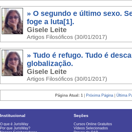
» O segundo e último sexo. Se
foge a luta[1].
Gisele Leite
Artigos Filosóficos (30/01/2017)
» Tudo é refugo. Tudo é desca
globalização.
Gisele Leite
Artigos Filosóficos (30/01/2017)
Página Atual: 1
|
Próxima Página
|
Última Pá
Institucional
Seções
O que é JurisWay
Cursos Online Gratuitos
Por que JurisWay?
Vídeos Selecionados