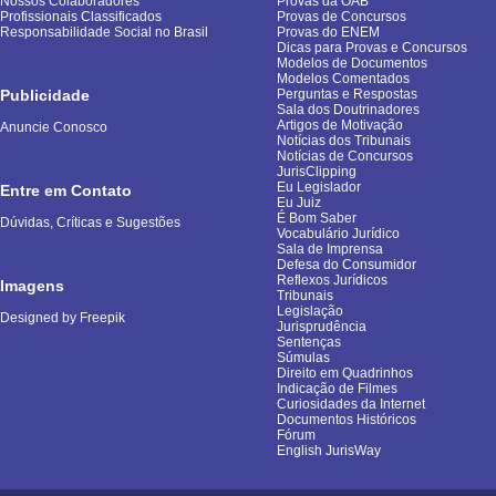
Nossos Colaboradores
Provas da OAB
Profissionais Classificados
Provas de Concursos
Responsabilidade Social no Brasil
Provas do ENEM
Dicas para Provas e Concursos
Modelos de Documentos
Modelos Comentados
Publicidade
Perguntas e Respostas
Sala dos Doutrinadores
Artigos de Motivação
Anuncie Conosco
Notícias dos Tribunais
Notícias de Concursos
JurisClipping
Eu Legislador
Entre em Contato
Eu Juiz
É Bom Saber
Dúvidas, Críticas e Sugestões
Vocabulário Jurídico
Sala de Imprensa
Defesa do Consumidor
Reflexos Jurídicos
Imagens
Tribunais
Legislação
Designed by Freepik
Jurisprudência
Sentenças
Súmulas
Direito em Quadrinhos
Indicação de Filmes
Curiosidades da Internet
Documentos Históricos
Fórum
English JurisWay