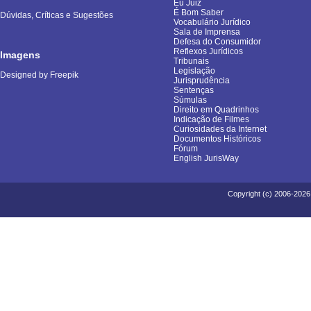
Eu Juiz
É Bom Saber
Dúvidas, Críticas e Sugestões
Vocabulário Jurídico
Sala de Imprensa
Defesa do Consumidor
Reflexos Jurídicos
Imagens
Tribunais
Legislação
Designed by Freepik
Jurisprudência
Sentenças
Súmulas
Direito em Quadrinhos
Indicação de Filmes
Curiosidades da Internet
Documentos Históricos
Fórum
English JurisWay
Copyright (c) 2006-2026