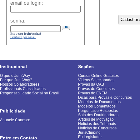
email ou login:
senha:
Esqueceu login/senha?
Lembrete por e-mail
Institucional
Seções
O que é JurisWay
Cursos Online Gratuitos
Por que JurisWay?
Vídeos Selecionados
Nossos Colaboradores
Provas da OAB
Profissionais Classificados
Provas de Concursos
Responsabilidade Social no Brasil
Provas do ENEM
Dicas para Provas e Concursos
Modelos de Documentos
Modelos Comentados
Publicidade
Perguntas e Respostas
Sala dos Doutrinadores
Artigos de Motivação
Anuncie Conosco
Notícias dos Tribunais
Notícias de Concursos
JurisClipping
Eu Legislador
Entre em Contato