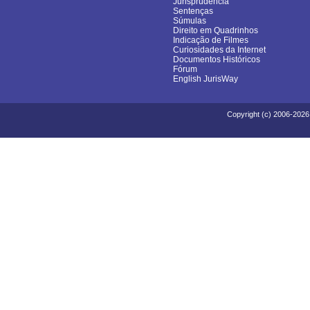
Jurisprudência
Sentenças
Súmulas
Direito em Quadrinhos
Indicação de Filmes
Curiosidades da Internet
Documentos Históricos
Fórum
English JurisWay
Copyright (c) 2006-2026