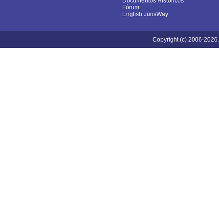
Documentos Históricos
Fórum
English JurisWay
Copyright (c) 2006-2026.