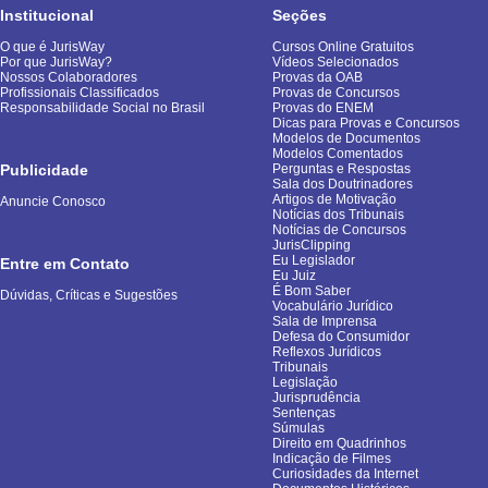
Institucional
Seções
O que é JurisWay
Cursos Online Gratuitos
Por que JurisWay?
Vídeos Selecionados
Nossos Colaboradores
Provas da OAB
Profissionais Classificados
Provas de Concursos
Responsabilidade Social no Brasil
Provas do ENEM
Dicas para Provas e Concursos
Modelos de Documentos
Modelos Comentados
Publicidade
Perguntas e Respostas
Sala dos Doutrinadores
Artigos de Motivação
Anuncie Conosco
Notícias dos Tribunais
Notícias de Concursos
JurisClipping
Eu Legislador
Entre em Contato
Eu Juiz
É Bom Saber
Dúvidas, Críticas e Sugestões
Vocabulário Jurídico
Sala de Imprensa
Defesa do Consumidor
Reflexos Jurídicos
Tribunais
Legislação
Jurisprudência
Sentenças
Súmulas
Direito em Quadrinhos
Indicação de Filmes
Curiosidades da Internet