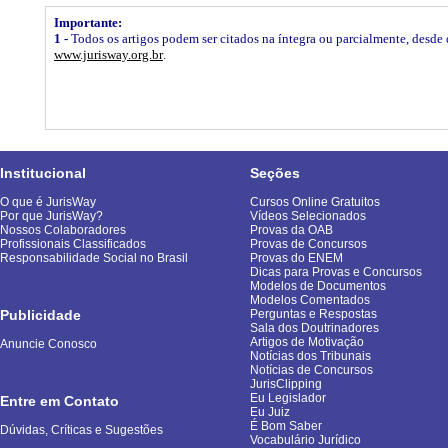
Importante:
1 -
Todos os artigos podem ser citados na íntegra ou parcialmente, desde q
www.jurisway.org.br
.
Institucional
Seções
O que é JurisWay
Cursos Online Gratuitos
Por que JurisWay?
Vídeos Selecionados
Nossos Colaboradores
Provas da OAB
Profissionais Classificados
Provas de Concursos
Responsabilidade Social no Brasil
Provas do ENEM
Dicas para Provas e Concursos
Modelos de Documentos
Modelos Comentados
Publicidade
Perguntas e Respostas
Sala dos Doutrinadores
Artigos de Motivação
Anuncie Conosco
Notícias dos Tribunais
Notícias de Concursos
JurisClipping
Eu Legislador
Entre em Contato
Eu Juiz
É Bom Saber
Dúvidas, Críticas e Sugestões
Vocabulário Jurídico