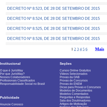
DECRETO Nº 8.523, DE 28 DE SETEMBRO DE 2015
DECRETO Nº 8.524, DE 28 DE SETEMBRO DE 2015
DECRETO Nº 8.525, DE 28 DE SETEMBRO DE 2015
DECRETO Nº 8.526, DE 28 DE SETEMBRO DE 2015
Mais
1
2
3
4
5
6
Institucional
Seções
O que é JurisWay
Cursos Online Gratuitos
Por que JurisWay?
Vídeos Selecionados
Nossos Colaboradores
Provas da OAB
Profissionais Classificados
Provas de Concursos
Responsabilidade Social no Brasil
Provas do ENEM
Dicas para Provas e Concursos
Modelos de Documentos
Modelos Comentados
Publicidade
Perguntas e Respostas
Sala dos Doutrinadores
Artigos de Motivação
Anuncie Conosco