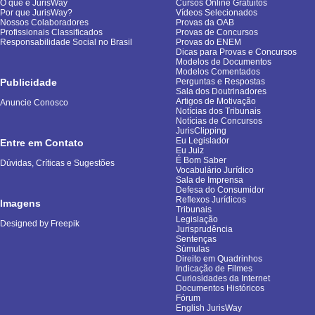
O que é JurisWay
Cursos Online Gratuitos
Por que JurisWay?
Vídeos Selecionados
Nossos Colaboradores
Provas da OAB
Profissionais Classificados
Provas de Concursos
Responsabilidade Social no Brasil
Provas do ENEM
Dicas para Provas e Concursos
Modelos de Documentos
Modelos Comentados
Publicidade
Perguntas e Respostas
Sala dos Doutrinadores
Artigos de Motivação
Anuncie Conosco
Notícias dos Tribunais
Notícias de Concursos
JurisClipping
Eu Legislador
Entre em Contato
Eu Juiz
É Bom Saber
Dúvidas, Críticas e Sugestões
Vocabulário Jurídico
Sala de Imprensa
Defesa do Consumidor
Reflexos Jurídicos
Imagens
Tribunais
Legislação
Designed by Freepik
Jurisprudência
Sentenças
Súmulas
Direito em Quadrinhos
Indicação de Filmes
Curiosidades da Internet
Documentos Históricos
Fórum
English JurisWay