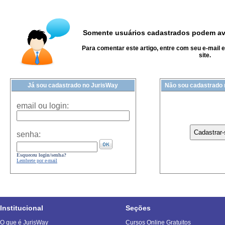
Somente usuários cadastrados podem ava
Para comentar este artigo, entre com seu e-mail 
site.
Já sou cadastrado no JurisWay
Não sou cadastrado
email ou login:
senha:
Esqueceu login/senha?
Lembrete por e-mail
Institucional
Seções
O que é JurisWay
Cursos Online Gratuitos