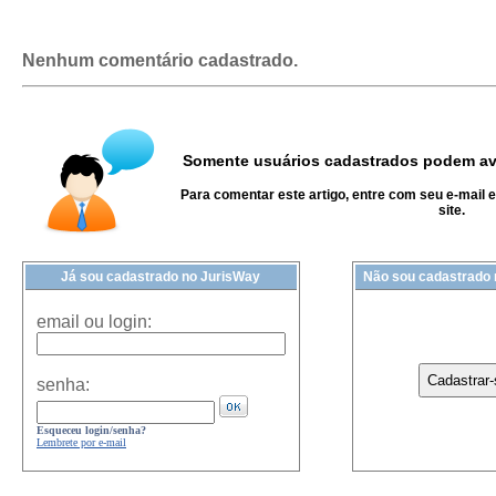
Nenhum comentário cadastrado.
Somente usuários cadastrados podem ava
Para comentar este artigo, entre com seu e-mail 
site.
Já sou cadastrado no JurisWay
Não sou cadastrado
email ou login:
senha:
Esqueceu login/senha?
Lembrete por e-mail