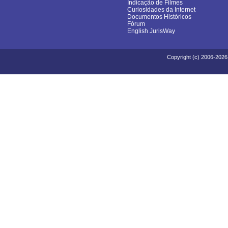
Indicação de Filmes
Curiosidades da Internet
Documentos Históricos
Fórum
English JurisWay
Copyright (c) 2006-2026