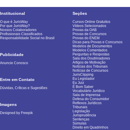
Institucional
Seções
O que é JurisWay
Cursos Online Gratuitos
Por que JurisWay?
Vídeos Selecionados
Nossos Colaboradores
Provas da OAB
Profissionais Classificados
Provas de Concursos
Responsabilidade Social no Brasil
Provas do ENEM
Dicas para Provas e Concursos
Modelos de Documentos
Modelos Comentados
Publicidade
Perguntas e Respostas
Sala dos Doutrinadores
Artigos de Motivação
Anuncie Conosco
Notícias dos Tribunais
Notícias de Concursos
JurisClipping
Eu Legislador
Entre em Contato
Eu Juiz
É Bom Saber
Dúvidas, Críticas e Sugestões
Vocabulário Jurídico
Sala de Imprensa
Defesa do Consumidor
Reflexos Jurídicos
Imagens
Tribunais
Legislação
Designed by Freepik
Jurisprudência
Sentenças
Súmulas
Direito em Quadrinhos