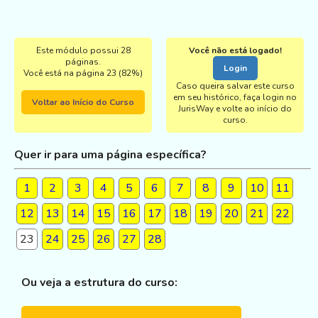
Este módulo possui 28
Você não está logado!
páginas.
Login
Você está na página 23 (82%)
Caso queira salvar este curso
em seu histórico, faça login no
Voltar ao Início do Curso
JurisWay e volte ao início do
curso.
Quer ir para uma página específica?
1
2
3
4
5
6
7
8
9
10
11
12
13
14
15
16
17
18
19
20
21
22
23
24
25
26
27
28
Ou veja a estrutura do curso: