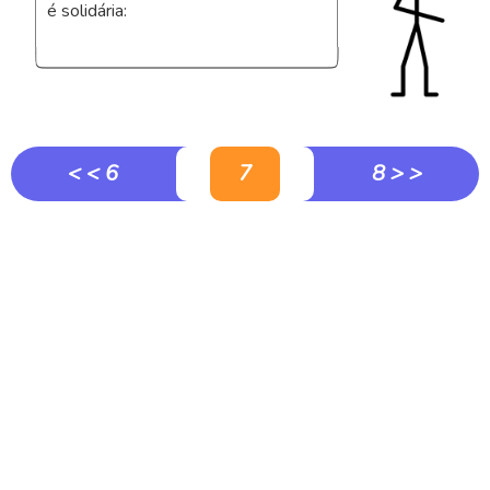
é solidária:
< < 6
7
8 > >