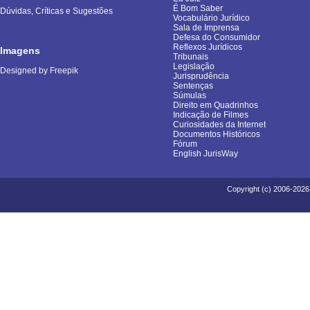
É Bom Saber
Dúvidas, Críticas e Sugestões
Vocabulário Jurídico
Sala de Imprensa
Defesa do Consumidor
Reflexos Jurídicos
Imagens
Tribunais
Legislação
Designed by Freepik
Jurisprudência
Sentenças
Súmulas
Direito em Quadrinhos
Indicação de Filmes
Curiosidades da Internet
Documentos Históricos
Fórum
English JurisWay
Copyright (c) 2006-2026