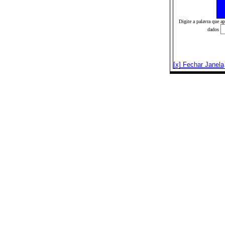
Digite a palavra que a
dados
[x] Fechar Janela