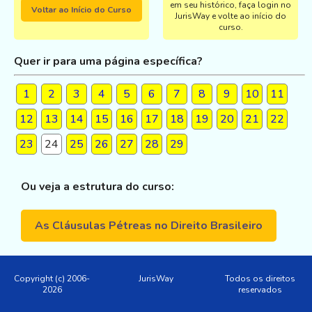
em seu histórico, faça login no
Voltar ao Início do Curso
JurisWay e volte ao início do
curso.
Quer ir para uma página específica?
1
2
3
4
5
6
7
8
9
10
11
12
13
14
15
16
17
18
19
20
21
22
23
24
25
26
27
28
29
Ou veja a estrutura do curso:
As Cláusulas Pétreas no Direito Brasileiro
Copyright (c) 2006-
JurisWay
Todos os direitos
2026
reservados