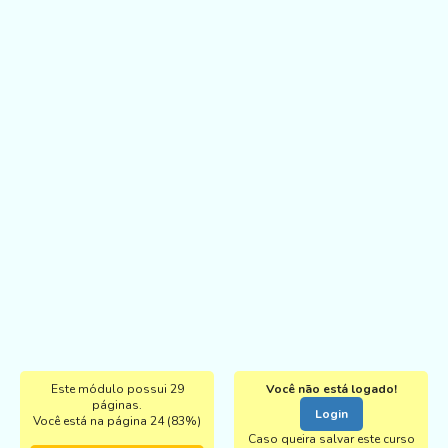
Este módulo possui 29
Você não está logado!
páginas.
Login
Você está na página 24 (83%)
Caso queira salvar este curso