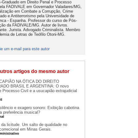
-Graduado em Direito Penal e Processo
pela FADIVALE em Governador Valadares/MG,
lização em Combate a Corrupção, Crime
ado e Antiterrorismo pela Universidade de
ca - Espanha. Professor do curso de Pós-
ão da FADIVALE/MG. Autor de livros.
ante. Jurista. Advogado Criminalista. Membro
emia de Letras de Teófilo Otoni-MG.
ie um e-mail para este autor
utros artigos do mesmo autor
CAPIÃO NA ÓTICA DO DIREITO
DO BRASIL E ARGENTINA: O novo
 Processo Civil e a usucapião extrajudicial
il
silêncio e exagero sonoro: Exibição cabotina
a preferência musical?
nal
 da licitude. Um salto de qualidade no
correcional em Minas Gerais.
ministrativo