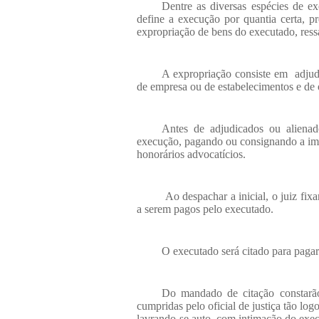
Dentre as diversas espécies de e
define a execução por quantia certa, 
expropriação de bens do executado, ress
A expropriação consiste em
adju
de empresa ou de estabelecimentos e de 
Antes de adjudicados ou aliena
execução, pagando ou consignando a impor
honorários advocatícios.
Ao despachar a inicial, o juiz fixa
a serem pagos pelo executado.
O executado será citado para pagar 
Do mandado de citação constarã
cumpridas pelo oficial de justiça tão lo
lavrando-se auto, com intimação do exe