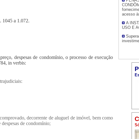
PENAS
CONDÔMI
fornecime
acesso à
. 1045 a 1.072.
A INS
USO E 
Supera
investim
preço, despesas de condomínio, o processo de execução
784, in verbis:
P
Es
rajudiciais:
e comprovado, decorrente de aluguel de imóvel, bem como
C
 e despesas de condomínio;
Só