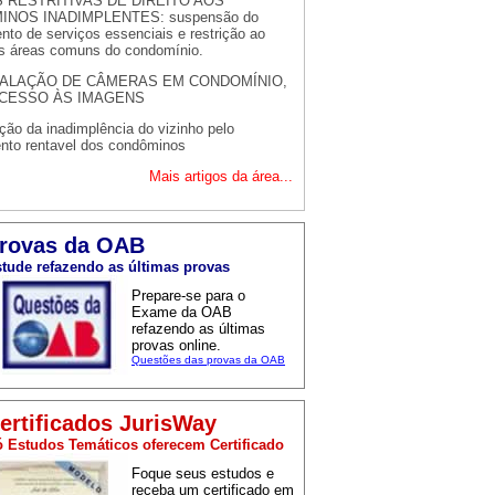
 RESTRITIVAS DE DIREITO AOS
NOS INADIMPLENTES: suspensão do
nto de serviços essenciais e restrição ao
s áreas comuns do condomínio.
TALAÇÃO DE CÂMERAS EM CONDOMÍNIO,
ACESSO ÀS IMAGENS
ção da inadimplência do vizinho pelo
ento rentavel dos condôminos
Mais artigos da área...
rovas da OAB
tude refazendo as últimas provas
Prepare-se para o
Exame da OAB
refazendo as últimas
provas online.
Questões das provas da OAB
ertificados JurisWay
 Estudos Temáticos oferecem Certificado
Foque seus estudos e
receba um certificado em