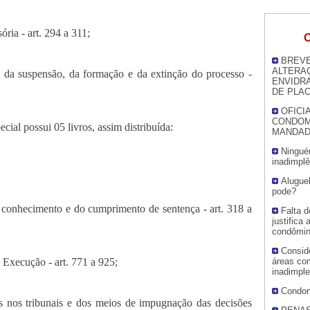
ória - art. 294 a 311;
O
BREVE
ALTERA
 da suspensão, da formação e da extinção do processo -
ENVIDR
DE PLAC
OFICI
CONDOM
ecial possui 05 livros, assim distribuída:
MANDAD
Ningué
inadimplê
Alugue
pode?
 conhecimento e do cumprimento de sentença - art. 318 a
Falta d
justifica
condômi
Consid
 Execução - art. 771 a 925;
áreas co
inadimple
Condom
os nos tribunais e dos meios de impugnação das decisões