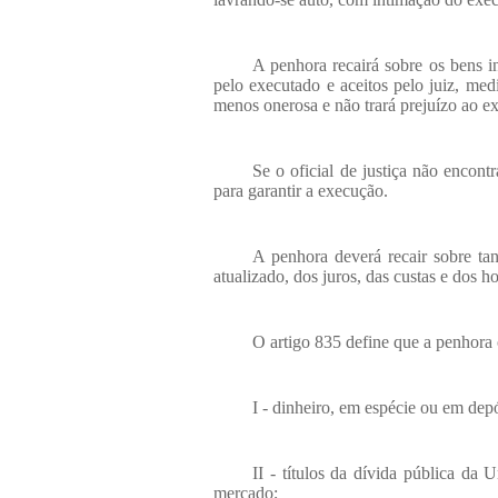
A penhora recairá sobre os bens i
pelo executado e aceitos pelo juiz, med
menos onerosa e não trará prejuízo ao e
Se o oficial de justiça não encont
para garantir a execução.
A penhora deverá recair sobre ta
atualizado, dos juros, das custas e dos h
O artigo 835 define que a penhora 
I - dinheiro, em espécie ou em depó
II - títulos da dívida pública da
mercado;