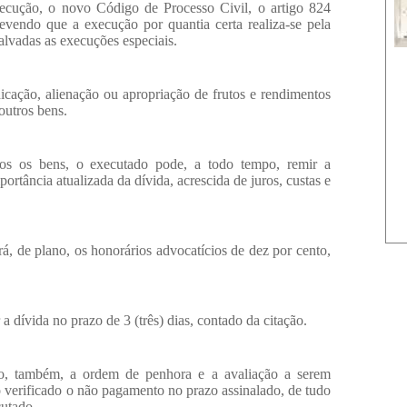
xecução, o novo Código de Processo Civil, o artigo 824
prevendo que
a execução por quantia certa realiza-se pela
alvadas as execuções especiais.
dicação,
alienação ou
apropriação de frutos e rendimentos
outros bens.
dos os bens, o executado pode, a todo tempo, remir a
tância atualizada da dívida, acrescida de juros, custas e
rá, de plano, os honorários advocatícios de dez por cento,
a dívida no prazo de 3 (três) dias, contado da citação.
o, também, a ordem de penhora e a avaliação a serem
go verificado o não pagamento no prazo assinalado, de tudo
cutado.