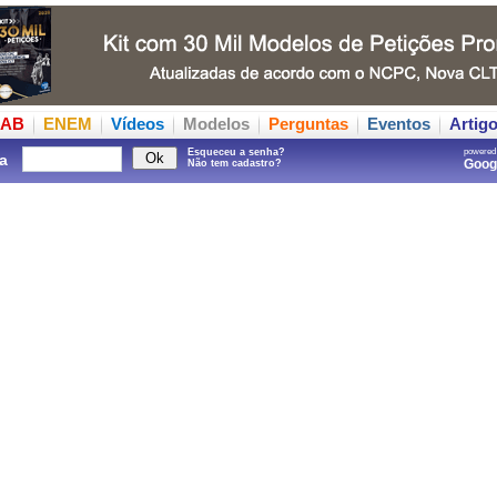
AB
ENEM
Vídeos
Modelos
Perguntas
Eventos
Artig
Esqueceu a senha?
powered
a
Goo
Não tem cadastro?