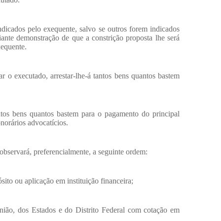
ndicados pelo exequente, salvo se outros forem indicados
iante demonstração de que a constrição proposta lhe será
xequente.
rar o executado, arrestar-lhe-á tantos bens quantos bastem
ntos bens quantos bastem para o pagamento do principal
onorários advocatícios.
observará, preferencialmente, a seguinte ordem:
sito ou aplicação em instituição financeira;
 União, dos Estados e do Distrito Federal com cotação em