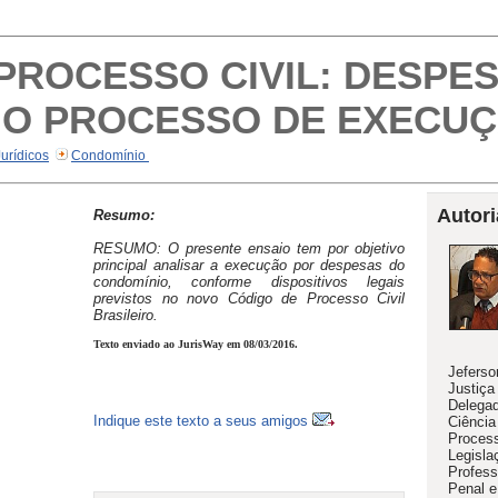
PROCESSO CIVIL: DESPE
 O PROCESSO DE EXECU
Jurídicos
Condomínio
Autori
Resumo:
RESUMO: O presente ensaio tem por objetivo
principal analisar a execução por despesas do
condomínio, conforme dispositivos legais
previstos no novo Código de Processo Civil
Brasileiro.
Texto enviado ao JurisWay em 08/03/2016.
Jeferso
Justiça
Delegad
Indique este texto a seus amigos
Ciência
Process
Legisla
Profess
Penal e