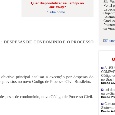
Sá, Pós
Quer disponibilizar seu artigo no
Penal 
JurisWay?
Especia
Saiba como...
Organiz
Salaman
Graduaç
Palestr
da Acad
env
: DESPESAS DE CONDOMÍNIO E O PROCESSO
O
A USU
COMPARA
Código de
jetivo principal analisar a execução por despesas do
no Brasil
s previstos no novo Código de Processo Civil Brasileiro.
Direito Civ
Lei do 
ou exótic
despesas de condomínio, novo Código de Processo Civil.
Direito Pe
Cultura
Sistema 
Direito Ad