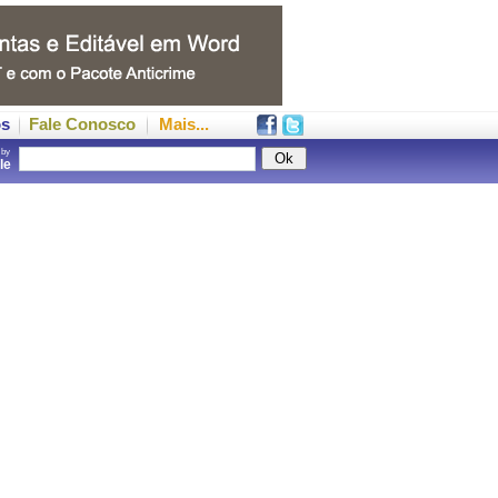
os
Fale Conosco
Mais...
 by
gle