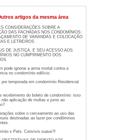
utros artigos da mesma área
S CONSIDERAÇÕES SOBRE A
ÇÃO DAS FACHADAS NOS CONDOMÍNIOS:
AÇAMENTO DE VARANDAS E COLOCAÇÃO
AS E LETREIROS
AIS DE JUSTIÇA, E SEU ACESSO AOS
ÍNIOS NO CUMPRIMENTO DOS
OS.
m pode ignorar a arma mortal contra a
ncia no condomínio edilício.
l por temporada em condomínio Residencial
e recebimento do boleto de condomínio: isso
 a não aplicação de multas e juros ao
no?
erações sobre o cerceamento ao uso das
muns destinadas ao lazer por condôminos
ntes.
ínio x Pets: Convívio suave?!