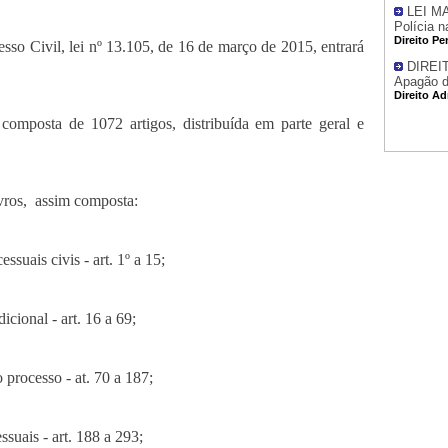
LEI MA
Polícia n
Direito Pe
so Civil, lei nº 13.105, de 16 de março de 2015, entrará
DIREI
Apagão d
Direito Ad
composta de 1072 artigos, distribuída em parte geral e
vros,
assim composta:
ssuais civis - art. 1º a 15;
icional - art. 16 a 69;
o processo - at. 70 a 187;
suais - art. 188 a 293;