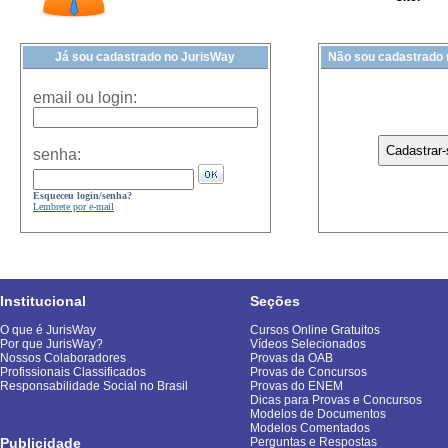
Já sou cadastrado no JurisWay
Não sou cadastrado
email ou login:
senha:
Esqueceu login/senha?
Lembrete por e-mail
Institucional
Seções
O que é JurisWay
Cursos Online Gratuitos
Por que JurisWay?
Vídeos Selecionados
Nossos Colaboradores
Provas da OAB
Profissionais Classificados
Provas de Concursos
Responsabilidade Social no Brasil
Provas do ENEM
Dicas para Provas e Concursos
Modelos de Documentos
Modelos Comentados
Publicidade
Perguntas e Respostas