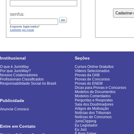
senha:
Esqueceu login/senha?
Lembrete por e-mail
Institucional
Seções
O que é JurisWay
Cursos Online Gratuitos
Por que JurisWay?
Vídeos Selecionados
Nossos Colaboradores
Provas da OAB
Profissionais Classificados
Provas de Concursos
Responsabilidade Social no Brasil
Provas do ENEM
Dicas para Provas e Concursos
Modelos de Documentos
Modelos Comentados
Publicidade
Perguntas e Respostas
Sala dos Doutrinadores
Artigos de Motivação
Anuncie Conosco
Notícias dos Tribunais
Notícias de Concursos
JurisClipping
Eu Legislador
Entre em Contato
Eu Juiz
É Bom Saber