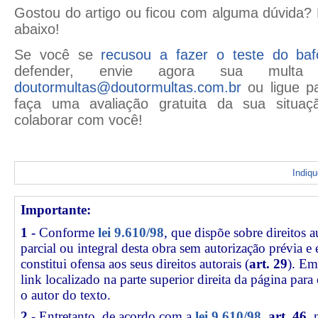
Gostou do artigo ou ficou com alguma dúvida?
abaixo!
Se você se
recusou a fazer o teste do baf
defender,
envie agora sua multa
doutormultas@doutormultas.com.br
ou ligue p
faça uma avaliação gratuita da sua situaç
colaborar com você!
Indiq
Importante:
1 -
Conforme
lei 9.610/98
, que dispõe sobre direitos a
parcial ou integral desta obra sem autorização prévia e
constitui ofensa aos seus direitos autorais (
art. 29
). Em
link
localizado na parte superior direita da página par
o autor do texto.
2 -
Entretanto, de acordo com a
lei 9.610/98
,
art. 46
, 