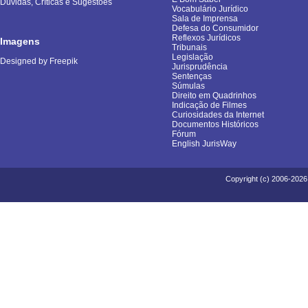
Dúvidas, Críticas e Sugestões
Vocabulário Jurídico
Sala de Imprensa
Defesa do Consumidor
Reflexos Jurídicos
Imagens
Tribunais
Legislação
Designed by Freepik
Jurisprudência
Sentenças
Súmulas
Direito em Quadrinhos
Indicação de Filmes
Curiosidades da Internet
Documentos Históricos
Fórum
English JurisWay
Copyright (c) 2006-2026