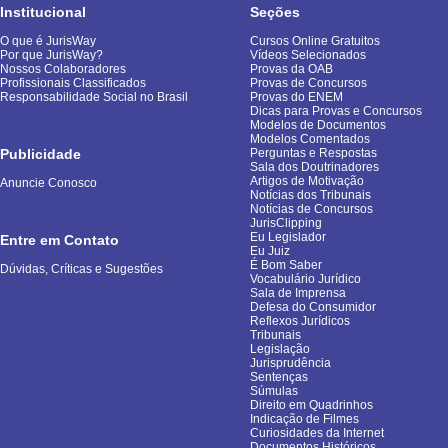
Institucional
Seções
O que é JurisWay
Cursos Online Gratuitos
Por que JurisWay?
Vídeos Selecionados
Nossos Colaboradores
Provas da OAB
Profissionais Classificados
Provas de Concursos
Responsabilidade Social no Brasil
Provas do ENEM
Dicas para Provas e Concursos
Modelos de Documentos
Modelos Comentados
Publicidade
Perguntas e Respostas
Sala dos Doutrinadores
Artigos de Motivação
Anuncie Conosco
Notícias dos Tribunais
Notícias de Concursos
JurisClipping
Eu Legislador
Entre em Contato
Eu Juiz
É Bom Saber
Dúvidas, Críticas e Sugestões
Vocabulário Jurídico
Sala de Imprensa
Defesa do Consumidor
Reflexos Jurídicos
Tribunais
Legislação
Jurisprudência
Sentenças
Súmulas
Direito em Quadrinhos
Indicação de Filmes
Curiosidades da Internet
Documentos Históricos