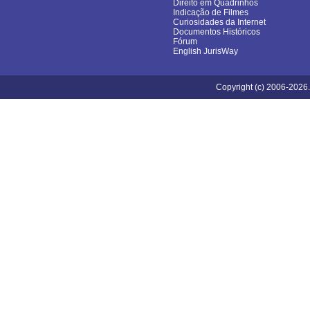
Direito em Quadrinhos
Indicação de Filmes
Curiosidades da Internet
Documentos Históricos
Fórum
English JurisWay
Copyright (c) 2006-2026.