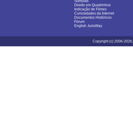
Súmulas
Direito em Quadrinhos
Indicação de Filmes
Curiosidades da Internet
Documentos Históricos
Fórum
English JurisWay
Copyright (c) 2006-2026.