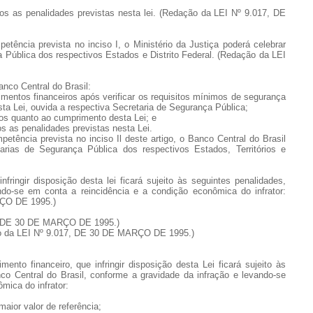
iros as penalidades previstas nesta lei. (Redação da LEI Nº 9.017, DE
tência prevista no inciso I, o Ministério da Justiça poderá celebrar
Pública dos respectivos Estados e Distrito Federal. (Redação da LEI
anco Central do Brasil:
imentos financeiros após verificar os requisitos mínimos de segurança
sta Lei, ouvida a respectiva Secretaria de Segurança Pública;
iros quanto ao cumprimento desta Lei; e
ros as penalidades previstas nesta Lei.
etência prevista no inciso Il deste artigo, o Banco Central do Brasil
rias de Segurança Pública dos respectivos Estados, Territórios e
nfringir disposição desta lei ficará sujeito às seguintes penalidades,
ndo-se em conta a reincidência e a condição econômica do infrator:
RÇO DE 1995.)
17, DE 30 DE MARÇO DE 1995.)
dação da LEI Nº 9.017, DE 30 DE MARÇO DE 1995.)
imento financeiro, que infringir disposição desta Lei ficará sujeito às
co Central do Brasil, conforme a gravidade da infração e levando-se
mica do infrator:
maior valor de referência;