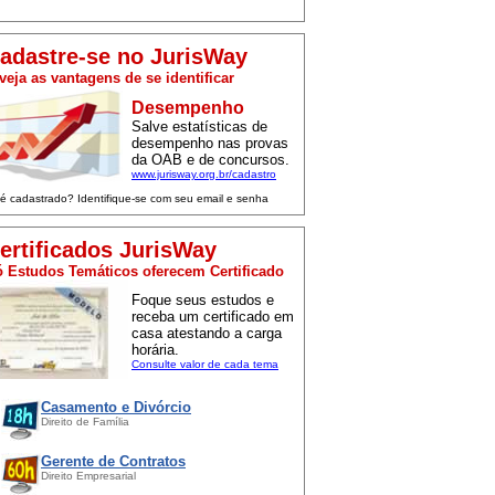
adastre-se no JurisWay
veja as vantagens de se identificar
Desempenho
Salve estatísticas de
desempenho nas provas
da OAB e de concursos.
www.jurisway.org.br/cadastro
 é cadastrado? Identifique-se com seu email e senha
ertificados JurisWay
 Estudos Temáticos oferecem Certificado
Foque seus estudos e
receba um certificado em
casa atestando a carga
horária.
Consulte valor de cada tema
Casamento e Divórcio
Direito de Família
Gerente de Contratos
Direito Empresarial