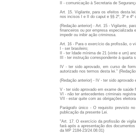
II - comunicação à Secretaria de Segurança 
Art. 15. Vigilante, para os efeitos desta 
nos incisos I e II do caput e §§ 2º, 3º e
(Redação anterior) - Art. 15 - Vigilante, p
financeiros ou por empresa especializada e
impedir ou inibir ação criminosa.
Art. 16 - Para o exercício da profissão, o v
I - ser brasileiro;
II - ter Idade mínima de 21 (vinte e um) an
III - ter instrução correspondente à quarta s
IV - ter sido aprovado, em curso de for
autorizado nos termos desta lei." (Reda
(Redação anterior) - IV - ter sido aprovado
V - ter sido aprovado em exame de saúde fí
VI - não ter antecedentes criminais registr
VII - estar quite com as obrigações eleitorai
Parágrafo único - O requisito previsto no
publicação da presente Lei.
"Art. 17. O exercício da profissão de vigi
fará após a apresentação dos documentos 
da MP 2184-23/24.08.01)