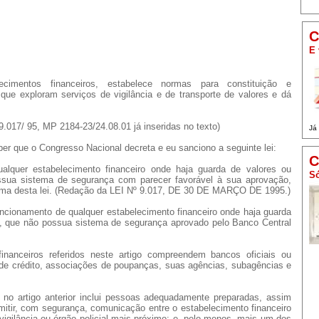
C
E 
cimentos financeiros, estabelece normas para constituição e
que exploram serviços de vigilância e de transporte de valores e dá
9.017/ 95, MP 2184-23/24.08.01 já inseridas no texto)
Já
ue o Congresso Nacional decreta e eu sanciono a seguinte lei:
C
alquer estabelecimento financeiro onde haja guarda de valores ou
Só
sua sistema de segurança com parecer favorável à sua aprovação,
forma desta lei. (Redação da LEI Nº 9.017, DE 30 DE MARÇO DE 1995.)
funcionamento de qualquer estabelecimento financeiro onde haja guarda
, que não possua sistema de segurança aprovado pelo Banco Central
inanceiros referidos neste artigo compreendem bancos oficiais ou
de crédito, associações de poupanças, suas agências, subagências e
o no artigo anterior inclui pessoas adequadamente preparadas, assim
itir, com segurança, comunicação entre o estabelecimento financeiro
vigilância ou órgão policial mais próximo; e, pelo menos, mais um dos