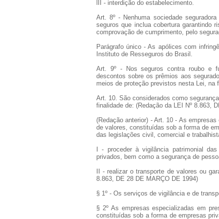
lII - interdição do estabelecimento.
Art. 8º - Nenhuma sociedade seguradora p
seguros que inclua cobertura garantindo r
comprovação de cumprimento, pelo segurado
Parágrafo único - As apólices com infring
Instituto de Resseguros do Brasil.
Art. 9º - Nos seguros contra roubo e fu
descontos sobre os prêmios aos segurado
meios de proteção previstos nesta Lei, na
Art. 10. São considerados como segurança
finalidade de: (Redação da LEI Nº 8.863
(Redação anterior) - Art. 10 - As empresas
de valores, constituídas sob a forma de em
das legislações civil, comercial e trabalhist
I - proceder à vigilância patrimonial das
privados, bem como a segurança de pesso
II - realizar o transporte de valores ou g
8.863, DE 28 DE MARÇO DE 1994)
§ 1º - Os serviços de vigilância e de tra
§ 2º As empresas especializadas em prest
constituídas sob a forma de empresas priv