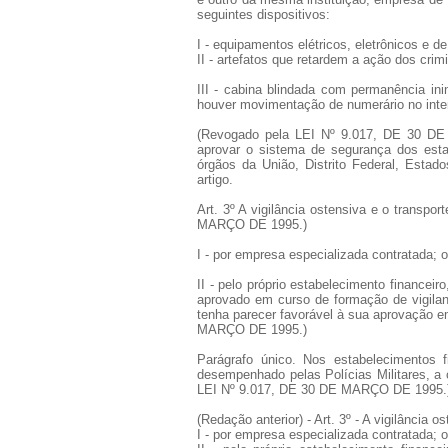
seguintes dispositivos:
I - equipamentos elétricos, eletrônicos e d
II - artefatos que retardem a ação dos crim
III - cabina blindada com permanência ini
houver movimentação de numerário no inter
(Revogado pela LEI Nº 9.017, DE 30 DE 
aprovar o sistema de segurança dos esta
órgãos da União, Distrito Federal, Estado
artigo.
Art. 3º A vigilância ostensiva e o transp
MARÇO DE 1995.)
I - por empresa especializada contratada
II - pelo próprio estabelecimento financei
aprovado em curso de formação de vigilant
tenha parecer favorável à sua aprovação e
MARÇO DE 1995.)
Parágrafo único. Nos estabelecimentos f
desempenhado pelas Polícias Militares, a 
LEI Nº 9.017, DE 30 DE MARÇO DE 1995.
(Redação anterior) - Art. 3º - A vigilância 
I - por empresa especializada contratada; 