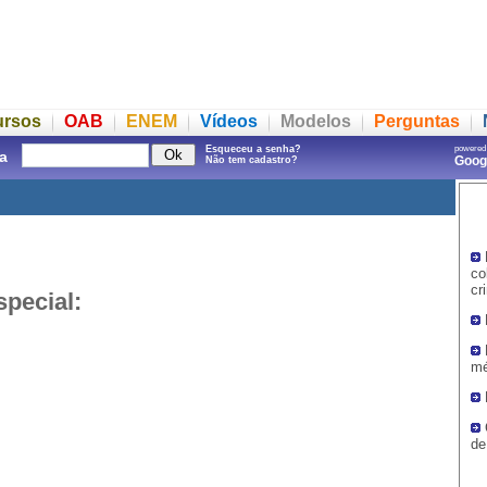
ursos
OAB
ENEM
Vídeos
Modelos
Perguntas
Esqueceu a senha?
powered
a
Goo
Não tem cadastro?
co
cr
special:
mé
de