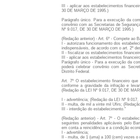
III - aplicar aos estabelecimentos finance
30 DE MARÇO DE 1995.)
Parágrafo único. Para a execução da compe
convênio com as Secretarias de Segurança 
Nº 9.017, DE 30 DE MARÇO DE 1995.)
(Redação anterior) - Art. 6º - Compete ao B
I - autorizara funcionamento dos estabelec
indispensáveis, de acordo com o art. 2º de
II - fiscalizar os estabelecimentos finance
III - aplicar aos estabelecimentos financei
Parágrafo único - Para a execução da comp
poderá celebrar convênio com as Secreta
Distrito Federal.
Art. 7º O estabelecimento financeiro que i
conforme a gravidade da infração e leva
(Redação da LEI Nº 9.017, DE 30 DE MA
I - advertência; (Redação da LEI Nº 9.0
II - multa, de mil a vinte mil Ufirs; (Re
III - interdição do estabelecimento."
(Redação anterior) - Art. 7º - O estabelec
seguintes penalidades aplicáveis pelo Ban
em conta a reincidência e a condição econô
I - advertência;
II - multa, de 1 (uma) a 100 (cem) vezes o 