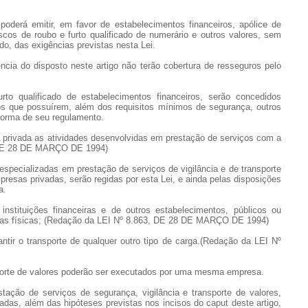
oderá emitir, em favor de estabelecimentos financeiros, apólice de
iscos de roubo e furto qualificado de numerário e outros valores, sem
, das exigências previstas nesta Lei.
ência do disposto neste artigo não terão cobertura de resseguros pelo
rto qualificado de estabelecimentos financeiros, serão concedidos
s que possuírem, além dos requisitos mínimos de segurança, outros
 forma de seu regulamento.
 privada as atividades desenvolvidas em prestação de serviços com a
, DE 28 DE MARÇO DE 1994)
 especializadas em prestação de serviços de vigilância e de transporte
presas privadas, serão regidas por esta Lei, e ainda pelas disposições
a.
 instituições financeiras e de outros estabelecimentos, públicos ou
as físicas; (Redação da LEI Nº 8.863, DE 28 DE MARÇO DE 1994)
arantir o transporte de qualquer outro tipo de carga.(Redação da LEI Nº
nsporte de valores poderão ser executados por uma mesma empresa.
ação de serviços de segurança, vigilância e transporte de valores,
adas, além das hipóteses previstas nos incisos do caput deste artigo,