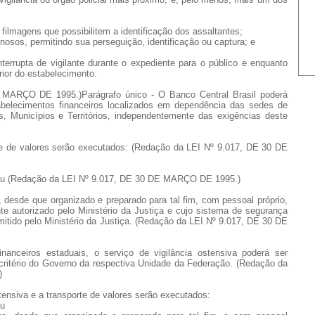
e filmagens que possibilitem a identificação dos assaltantes;
inosos, permitindo sua perseguição, identificação ou captura; e
nterrupta de vigilante durante o expediente para o público e enquanto
ior do estabelecimento.
MARÇO DE 1995.)Parágrafo único - O Banco Central Brasil poderá
belecimentos financeiros localizados em dependência das sedes de
s, Municípios e Territórios, independentemente das exigências deste
orte de valores serão executados: (Redação da LEI Nº 9.017, DE 30 DE
; ou (Redação da LEI Nº 9.017, DE 30 DE MARÇO DE 1995.)
ro, desde que organizado e preparado para tal fim, com pessoal próprio,
e autorizado pelo Ministério da Justiça e cujo sistema de segurança
mitido pelo Ministério da Justiça. (Redação da LEI Nº 9.017, DE 30 DE
inanceiros estaduais, o serviço de vigilância ostensiva poderá ser
critério do Governo da respectiva Unidade da Federação. (Redação da
)
ostensiva e a transporte de valores serão executados:
ou