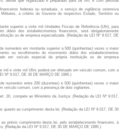
eiro, desde que organizado e preparado para tal fim, e com pessoal
inanceiros federais ou estaduais, o serviço de vigilância ostensiva
ilitares, a critério do Governo do respectivo Estado, Território ou
ante superior a vinte mil Unidades Fiscais de Referência (Ufir), para
o diário dos estabelecimentos financeiros, será obrigatoriamente
nstituição ou de empresa especializada. (Redação da LEI Nº 9.017, DE
te de numerário em montante superior a 500 (quinhentas) vezes o maior
imento ou recolhimento do movimento diário dos estabelecimentos
tuado em veículo especial da própria instituição ou de empresa
ete mil e vinte mil Ufirs poderá ser efetuado em veículo comum, com a
a LEI Nº 9.017, DE 30 DE MARÇO DE 1995.)
te de numerário entre 200 (duzentas) e 500 (quinhentas) vezes o maior
 em veículo comum, com a presença de dois vigilantes.
 art. 20, compete ao Ministério da Justiça: (Redação da LEI Nº 9.017,
iros quanto ao cumprimento desta lei; (Redação da LEI Nº 9.017, DE 30
 ao prévio cumprimento desta lei, pelo estabelecimento financeiro, à
ento; (Redação da LEI Nº 9.017, DE 30 DE MARÇO DE 1995.)