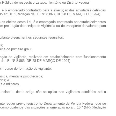
Pública do respectivo Estado, Território ou Distrito Federal.
lei, é o empregado contratado para a execução das atividades definidas
 4º do art. 10."(Redação da LEI Nº 8.863, DE 28 DE MARÇO DE 1994)
ara os efeitos desta Lei, é o empregado contratado por estabelecimentos
m prestação de serviço de vigilância ou de transporte de valores, para
igilante preencherá os seguintes requisitos:
os;
érie do primeiro grau;
mação de vigilante, realizado em estabelecimento com funcionamento
ção da LEI Nº 8.863, DE 28 DE MARÇO DE 1994)
 em curso de formação de vigilante;
sica, mental e psicotécnica;
ados; e
s e militares.
 inciso III deste artigo não se aplica aos vigilantes admitidos até a
lante requer prévio registro no Departamento de Polícia Federal, que se
comprobatórios das situações enumeradas no art. 16." (NR) (Redação