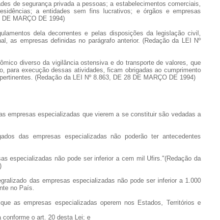
dades de segurança privada a pessoas; a estabelecimentos comerciais,
 residências; a entidades sem fins lucrativos; e órgãos e empresas
 28 DE MARÇO DE 1994)
gulamentos dela decorrentes e pelas disposições da legislação civil,
enal, as empresas definidas no parágrafo anterior. (Redação da LEI Nº
ico diverso da vigilância ostensiva e do transporte de valores, que
rio, para execução dessas atividades, ficam obrigadas ao cumprimento
es pertinentes. (Redação da LEI Nº 8.863, DE 28 DE MARÇO DE 1994)
 das empresas especializadas que vierem a se constituir são vedadas a
gados das empresas especializadas não poderão ter antecedentes
sas especializadas não pode ser inferior a cem mil Ufirs."(Redação da
)
ntegralizado das empresas especializadas não pode ser inferior a 1.000
ente no País.
 que as empresas especializadas operem nos Estados, Territórios e
 conforme o art. 20 desta Lei; e