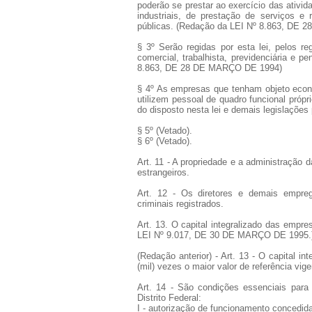
poderão se prestar ao exercício das ativi
industriais, de prestação de serviços e
públicas. (Redação da LEI Nº 8.863, DE
§ 3º Serão regidas por esta lei, pelos re
comercial, trabalhista, previdenciária e p
8.863, DE 28 DE MARÇO DE 1994)
§ 4º As empresas que tenham objeto econôm
utilizem pessoal de quadro funcional próp
do disposto nesta lei e demais legislaçõ
§ 5º (Vetado).
§ 6º (Vetado).
Art. 11 - A propriedade e a administração
estrangeiros.
Art. 12 - Os diretores e demais empre
criminais registrados.
Art. 13. O capital integralizado das empre
LEI Nº 9.017, DE 30 DE MARÇO DE 1995.
(Redação anterior) - Art. 13 - O capital i
(mil) vezes o maior valor de referência vig
Art. 14 - São condições essenciais para
Distrito Federal:
I - autorização de funcionamento concedida