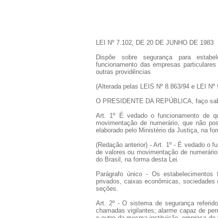
LEI Nº 7.102, DE 20 DE JUNHO DE 1983
Dispõe sobre segurança para estabele
funcionamento das empresas particulares 
outras providências
(Alterada pelas LEIS Nº 8.863/94 e LEI Nº 
O PRESIDENTE DA REPÚBLICA, faço saber q
Art. 1º É vedado o funcionamento de qu
movimentação de numerário, que não pos
elaborado pelo Ministério da Justiça, na 
(Redação anterior) - Art. 1º - É vedado o 
de valores ou movimentação de numerário
do Brasil, na forma desta Lei.
Parágrafo único - Os estabelecimentos f
privados, caixas econômicas, sociedades 
seções.
Art. 2º - O sistema de segurança referid
chamadas vigilantes; alarme capaz de perm
e outro da mesma instituição, empresa de 