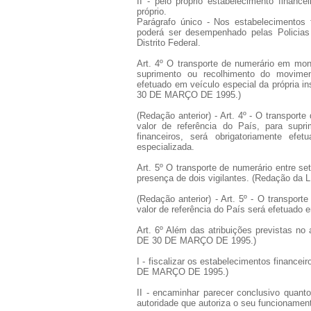
II - pelo próprio estabelecimento financ
próprio.
Parágrafo único - Nos estabelecimentos f
poderá ser desempenhado pelas Policias M
Distrito Federal.
Art. 4º O transporte de numerário em mont
suprimento ou recolhimento do moviment
efetuado em veículo especial da própria i
30 DE MARÇO DE 1995.)
(Redação anterior) - Art. 4º - O transpor
valor de referência do País, para supr
financeiros, será obrigatoriamente efe
especializada.
Art. 5º O transporte de numerário entre s
presença de dois vigilantes. (Redação d
(Redação anterior) - Art. 5º - O transpor
valor de referência do País será efetuado
Art. 6º Além das atribuições previstas no
DE 30 DE MARÇO DE 1995.)
I - fiscalizar os estabelecimentos finance
DE MARÇO DE 1995.)
II - encaminhar parecer conclusivo quanto
autoridade que autoriza o seu funcionam