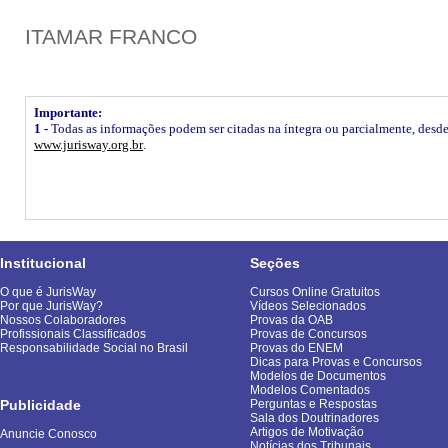
ITAMAR FRANCO
Importante:
1 -
Todas as informações podem ser citadas na íntegra ou parcialmente, desde q
www.jurisway.org.br
.
Institucional
Seções
O que é JurisWay
Cursos Online Gratuitos
Por que JurisWay?
Vídeos Selecionados
Nossos Colaboradores
Provas da OAB
Profissionais Classificados
Provas de Concursos
Responsabilidade Social no Brasil
Provas do ENEM
Dicas para Provas e Concursos
Modelos de Documentos
Modelos Comentados
Publicidade
Perguntas e Respostas
Sala dos Doutrinadores
Artigos de Motivação
Anuncie Conosco
Notícias dos Tribunais