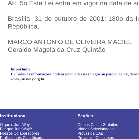
Art. 5o Esta Lei entra em vigor na data de 
Brasília, 31 de outubro de 2001; 180o da 
República.
MARCO ANTONIO DE OLIVEIRA MACIEL
Geraldo Magela da Cruz Quintão
Importante:
1 -
Todas as informações podem ser citadas na íntegra ou parcialmente, desde q
www.jurisway.org.br
.
Institucional
Seções
O que é JurisWay
Cursos Online Gratuitos
Por que JurisWay?
Vídeos Selecionados
Nossos Colaboradores
Provas da OAB
Profissionais Classificados
Provas de Concursos