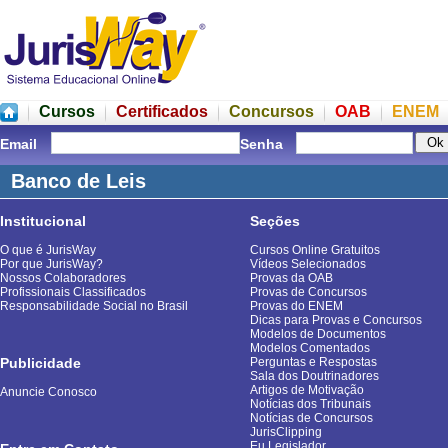
Cursos
Certificados
Concursos
OAB
ENEM
Email
Senha
Banco de Leis
Institucional
Seções
O que é JurisWay
Cursos Online Gratuitos
Por que JurisWay?
Vídeos Selecionados
Nossos Colaboradores
Provas da OAB
Profissionais Classificados
Provas de Concursos
Responsabilidade Social no Brasil
Provas do ENEM
Dicas para Provas e Concursos
Modelos de Documentos
Modelos Comentados
Publicidade
Perguntas e Respostas
Sala dos Doutrinadores
Artigos de Motivação
Anuncie Conosco
Notícias dos Tribunais
Notícias de Concursos
JurisClipping
Eu Legislador