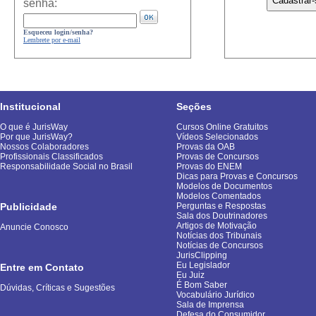
senha:
Esqueceu login/senha?
Lembrete por e-mail
Institucional
Seções
O que é JurisWay
Cursos Online Gratuitos
Por que JurisWay?
Vídeos Selecionados
Nossos Colaboradores
Provas da OAB
Profissionais Classificados
Provas de Concursos
Responsabilidade Social no Brasil
Provas do ENEM
Dicas para Provas e Concursos
Modelos de Documentos
Modelos Comentados
Publicidade
Perguntas e Respostas
Sala dos Doutrinadores
Artigos de Motivação
Anuncie Conosco
Notícias dos Tribunais
Notícias de Concursos
JurisClipping
Eu Legislador
Entre em Contato
Eu Juiz
É Bom Saber
Dúvidas, Críticas e Sugestões
Vocabulário Jurídico
Sala de Imprensa
Defesa do Consumidor