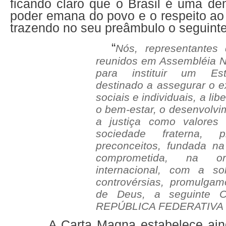
ficando claro que o Brasil é uma de
poder emana do povo e o respeito ao 
trazendo no seu preâmbulo o seguint
“
N
ós, representantes 
reunidos em Assembléia Na
para instituir um Est
destinado a assegurar o ex
sociais e individuais, a li
o bem-estar, o desenvolvi
a justiça como valore
sociedade fraterna, 
preconceitos, fundada na
comprometida, na o
internacional, com a so
controvérsias, promulgam
de Deus, a seguinte 
REPÚBLICA FEDERATIVA 
A Carta Magna estabelece aind