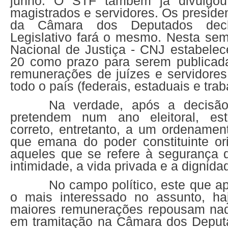
junho. O STF também já divulgou
magistrados e servidores. Os presid
da Câmara dos Deputados dec
Legislativo fará o mesmo. Nesta se
Nacional de Justiça - CNJ estabelec
20 como prazo para serem publicada
remunerações de juízes e servidores
todo o país (federais, estaduais e trab
Na verdade, após a decisã
pretendem num ano eleitoral, esta
correto, entretanto, a um ordenamento
que emana do poder constituinte ori
aqueles que se refere à segurança d
intimidade, a vida privada e a dignid
No campo político, este que a
o mais interessado no assunto, ha
maiores remunerações repousam naq
em tramitação na Câmara dos Deput