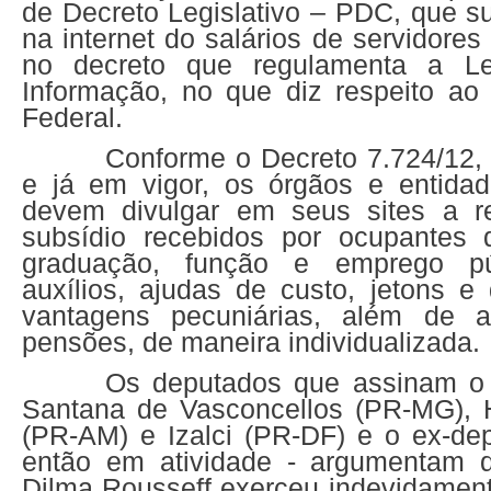
de Decreto Legislativo – PDC, que s
na internet do salários de servidores
no decreto que regulamenta a L
Informação, no que diz respeito ao
Federal.
Conforme o Decreto 7.724/12,
e já em vigor, os órgãos e entida
devem divulgar em seus sites a 
subsídio recebidos por ocupantes 
graduação, função e emprego púb
auxílios, ajudas de custo, jetons e
vantagens pecuniárias, além de a
pensões, de maneira individualizada.
Os deputados que assinam o
Santana de Vasconcellos (PR-MG), H
(PR-AM) e Izalci (PR-DF) e o ex-dep
então em atividade - argumentam q
Dilma Rousseff exerceu indevidament