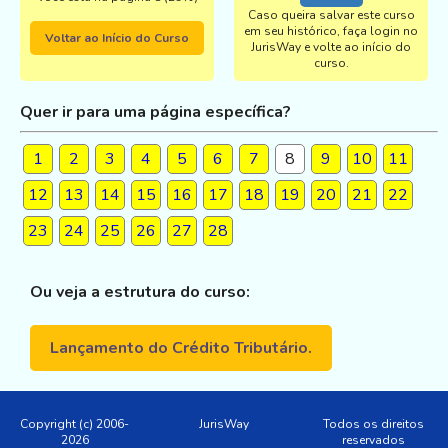
Caso queira salvar este curso
em seu histórico, faça login no
Voltar ao Início do Curso
JurisWay e volte ao início do
curso.
Quer ir para uma página específica?
1
2
3
4
5
6
7
8
9
10
11
12
13
14
15
16
17
18
19
20
21
22
23
24
25
26
27
28
Ou veja a estrutura do curso:
Lançamento do Crédito Tributário.
Copyright (c) 2006-
JurisWay
Todos os direitos
2026
reservados