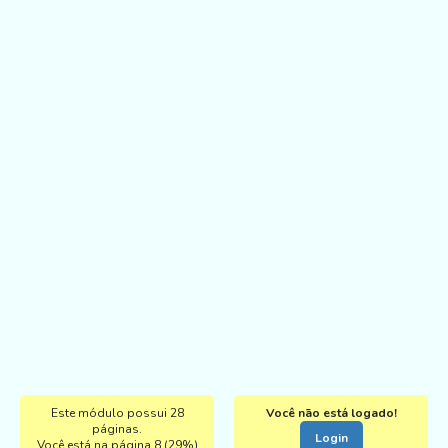
Este módulo possui 28
Você não está logado!
páginas.
Login
Você está na página 8 (29%)