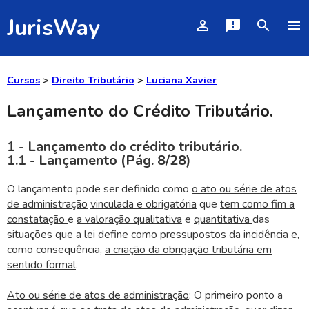
JurisWay
person_outline
announcement
search
menu
Cursos
>
Direito Tributário
>
Luciana Xavier
Lançamento do Crédito Tributário.
1 - Lançamento do crédito tributário.
1.1 - Lançamento (Pág. 8/28)
O lançamento pode ser definido como
o ato ou série de atos
de administração
vinculada e obrigatória
que
tem como fim a
constatação
e
a valoração qualitativa
e
quantitativa
das
situações que a lei define como pressupostos da incidência e,
como conseqüência,
a criação da obrigação tributária em
sentido formal
.
Ato ou série de atos de administração
: O primeiro ponto a